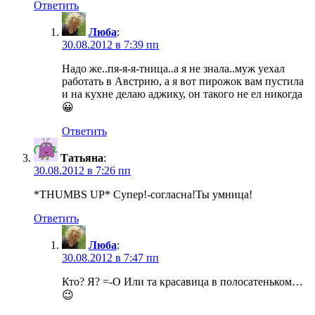
Ответить
Люба
:
30.08.2012 в 7:39 пп
Надо же..пя-я-я-тница..а я не знала..муж уехал
работать в Австрию, а я вот пирожок вам пустила
и на кухне делаю аджику, он такого не ел никогда
😀
Ответить
Татьяна
:
30.08.2012 в 7:26 пп
*THUMBS UP* Супер!-согласна!Ты умница!
Ответить
Люба
:
30.08.2012 в 7:47 пп
Кто? Я? =-O Или та красавица в полосатеньком…
😉