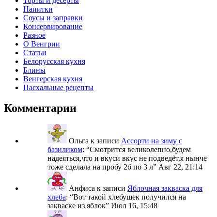
Торты и десерты
Напитки
Соусы и заправки
Консервирование
Разное
О Венгрии
Статьи
Белорусская кухня
Блины
Венгерская кухня
Пасхальные рецепты
Комментарии
Ольга
к записи
Ассорти на зиму с
базиликом
: “
Смотрится великолепно,будем
надеяться,что и вкуси вкус не подведёт.я нынче
тоже сделала на пробу 2б по 3 л
”
Авг 22, 21:14
Анфиса
к записи
Яблочная закваска для
хлеба
: “
Вот такой хлебушек получился на
закваске из яблок
”
Июл 16, 15:48