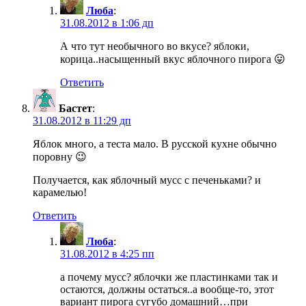
Люба
:
31.08.2012 в 1:06 дп
А что тут необычного во вкусе? яблоки,
корица..насыщенный вкус яблочного пирога 😛
Ответить
Бастет
:
31.08.2012 в 11:29 дп
Яблок много, а теста мало. В русской кухне обычно
поровну 😉
Получается, как яблочный мусс с печеньками? и
карамелью!
Ответить
Люба
:
31.08.2012 в 4:25 пп
а почему мусс? яблочки же пластинками так и
остаются, должны остаться..а вообще-то, этот
вариант пирога сугубо домашний…при