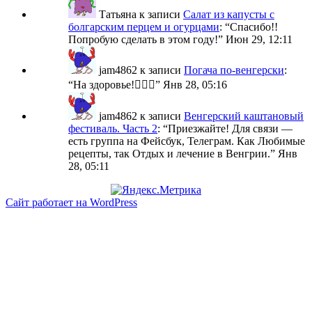
Татьяна
к записи
Салат из капусты с
болгарским перцем и огурцами
: “
Спасибо!!
Попробую сделать в этом году!
”
Июн 29, 12:11
jam4862
к записи
Погача по-венгерски
:
“
На здоровье!🙋🏼‍♀️
”
Янв 28, 05:16
jam4862
к записи
Венгерский каштановый
фестиваль. Часть 2
: “
Приезжайте! Для связи —
есть группа на Фейсбук, Телеграм. Как Любимые
рецепты, так Отдых и лечение в Венгрии.
”
Янв
28, 05:11
Сайт работает на WordPress