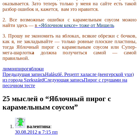
оказывается. Зато теперь только у меня на сайте есть такой
разбор ошибок и, кажется, вам это нравится.
2. Все возможные ошибки с карамельным соусом можно
найти здесь —
в
«Яблочном кексе»
тоже от Мишель
3. Прошу не экономить на яблоках, всякие обрезки с бочков,
как я, не закладывайте — только ровные плоские пластины,
тогда Яблочный пирог c карамельным соусом или Супер-
мега-шарлотк
а
должна получиться самой — самой
правильной.
лимон
пирог
яблоки
Навигация
Предыдущая запись
Halászlé. Рецепт халасле (венгерской ухи)
из города Szekszárd
Следующая запись
Пирог с грушами на
по
песочном тесте
записям
25 мыслей о “Яблочный пирог c
карамельным соусом”
валентина
:
30.08.2012 в 7:15 пп