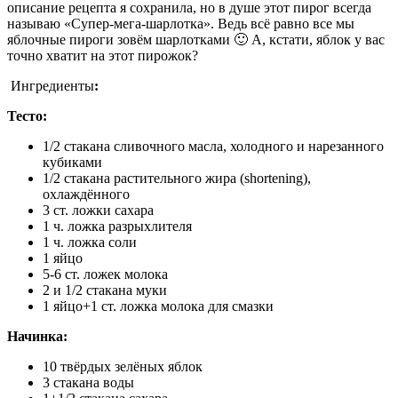
описание рецепта я сохранила, но в душе этот пирог всегда
называю «Супер-мега-шарлотка». Ведь всё равно все мы
яблочные пироги зовём шарлотками 🙂 А, кстати, яблок у вас
точно хватит на этот пирожок?
Ингредиенты
:
Тесто:
1/2 стакана сливочного масла, холодного и нарезанного
кубиками
1/2 стакана растительного жира (shortening),
охлаждённого
3 ст. ложки сахара
1 ч. ложка разрыхлителя
1 ч. ложка соли
1 яйцо
5-6 ст. ложек молока
2 и 1/2 стакана муки
1 яйцо+1 ст. ложка молока для смазки
Начинка:
10 твёрдых зелёных яблок
3 стакана воды