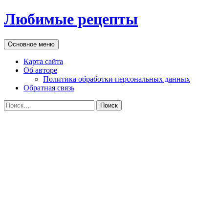
Перейти
Любимые рецепты
к
содержимому
Поиск
Основное меню
Карта сайта
Об авторе
Политика обработки персональных данных
Обратная связь
Найти: