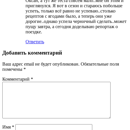
Оксан, а тут же теста совсем мало..мне он этим и
приглянулся. Я вот в сезон и стараюсь побольше
успеть, только всё равно не успеваю..столько
рецептов с ягодами было, а теперь они уже
дорогие..однако успела черничный сделать..может
пущу завтра, а сегодня доделываю репортаж о
поездке.
Ответить
Добавить комментарий
Ваш адрес email не будет опубликован.
Обязательные поля
помечены
*
Комментарий
*
Имя
*