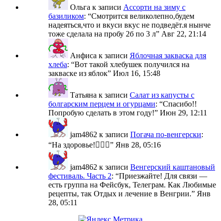
Ольга
к записи
Ассорти на зиму с
базиликом
: “
Смотрится великолепно,будем
надеяться,что и вкуси вкус не подведёт.я нынче
тоже сделала на пробу 2б по 3 л
”
Авг 22, 21:14
Анфиса
к записи
Яблочная закваска для
хлеба
: “
Вот такой хлебушек получился на
закваске из яблок
”
Июл 16, 15:48
Татьяна
к записи
Салат из капусты с
болгарским перцем и огурцами
: “
Спасибо!!
Попробую сделать в этом году!
”
Июн 29, 12:11
jam4862
к записи
Погача по-венгерски
:
“
На здоровье!🙋🏼‍♀️
”
Янв 28, 05:16
jam4862
к записи
Венгерский каштановый
фестиваль. Часть 2
: “
Приезжайте! Для связи —
есть группа на Фейсбук, Телеграм. Как Любимые
рецепты, так Отдых и лечение в Венгрии.
”
Янв
28, 05:11