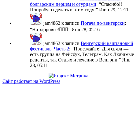
болгарским перцем и огурцами
: “
Спасибо!!
Попробую сделать в этом году!
”
Июн 29, 12:11
jam4862
к записи
Погача по-венгерски
:
“
На здоровье!🙋🏼‍♀️
”
Янв 28, 05:16
jam4862
к записи
Венгерский каштановый
фестиваль. Часть 2
: “
Приезжайте! Для связи —
есть группа на Фейсбук, Телеграм. Как Любимые
рецепты, так Отдых и лечение в Венгрии.
”
Янв
28, 05:11
Сайт работает на WordPress