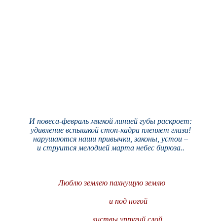
И повеса-февраль мягкой линией губы раскроет:
удивление вспышкой стоп-кадра пленяет глаза!
нарушаются наши привычки, законы, устои –
и струится мелодией марта небес бирюза..
Лю
б
лю землею пахнущую землю
и под ногой
листвы упругий слой.