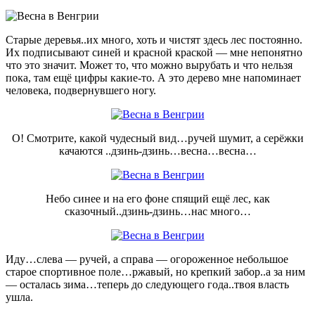
Старые деревья..их много, хоть и чистят здесь лес постоянно.
Их подписывают синей и красной краской — мне непонятно
что это значит. Может то, что можно вырубать и что нельзя
пока, там ещё цифры какие-то. А это дерево мне напоминает
человека, подвернувшего ногу.
О! Смотрите, какой чудесный вид…ручей шумит, а серёжки
качаются ..дзинь-дзинь…весна…весна…
Небо синее и на его фоне спящий ещё лес, как
сказочный..дзинь-дзинь…нас много…
Иду…слева — ручей, а справа — огороженное небольшое
старое спортивное поле…ржавый, но крепкий забор..а за ним
— осталась зима…теперь до следующего года..твоя власть
ушла.