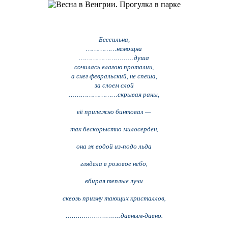
Бессильна,
……………немощна
………………………душа
сочилась влагою проталин,
а снег февральский, не спеша,
за слоем слой
……………………скрывая ра
ны,
прилежно бинтовал —
её
так бескорыстно милосерден,
она ж водой из-подо льда
глядела в розовое небо,
вбирая теплые лучи
сквозь призму тающих кристаллов,
………………………давным-давно.