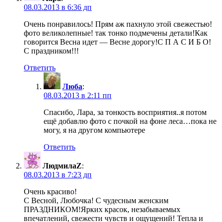
08.03.2013 в 6:36 дп
Очень понравилось! Прям аж пахнуло этой свежестью!
фото великолепные! так тонко подмечены детали!Как
говорится Весна идет — Весне дорогу!С П А С И Б О!
С праздником!!!
Ответить
Люба
:
08.03.2013 в 2:11 пп
Спасибо, Лара, за тонкость восприятия..я потом
ещё добавлю фото с почкой на фоне леса…пока не
могу, я на другом компьютере
Ответить
ЛюдмилаZ
:
08.03.2013 в 7:23 дп
Очень красиво!
С Весной, Любочка! С чудесным женским
ПРАЗДНИКОМ!Ярких красок, незабываемых
впечатлений, свежести чувств и ощущений! Тепла и