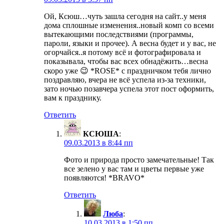
Ой, Ксюш…чуть зашла сегодня на сайт..у меня
дома сплошные изменения..новый комп со всеми
вытекающими последствиями (программы,
пароли, языки и прочее). А весна будет и у вас, не
огорчайся..я потому всё и фотографировала и
показывала, чтобы вас всех обнадёжить…весна
скоро уже 😉 *ROSE* с праздничком тебя лично
поздравляю, вчера не всё успела из-за техники,
зато ночью позавчера успела этот пост оформить,
вам к празднику.
Ответить
КСЮША
:
09.03.2013 в 8:44 пп
Фото и природа просто замечательные! Так
все зелено у вас там и цветы первые уже
появляются! *BRAVO*
Ответить
Люба
:
10.03.2013 в 1:50 пп