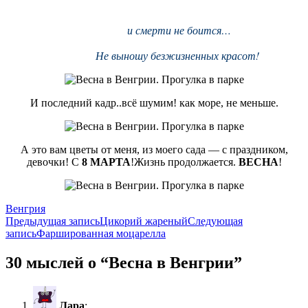
и смерти не боится…
Не выношу безжизненных красот!
И последний кадр..всё шумим! как море, не меньше.
А это вам цветы от меня, из моего сада — с праздником,
девочки! С
8 МАРТА
!Жизнь продолжается.
ВЕСНА
!
Венгрия
Навигация
Предыдущая запись
Цикорий жареный
Следующая
запись
Фаршированная моцарелла
по
записям
30 мыслей о “Весна в Венгрии”
Лара
: