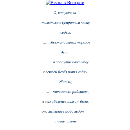
О, как устала
томиться в сумрачном плену
седых,
………безжалостных морозов
душа,
………в предутреннюю мглу
с ветвей берёз роняя слёзы.
Живым,
………мятежным родником,
в
миг обезумевшим от боли,
она металась подо льдом —
и день, и ночь