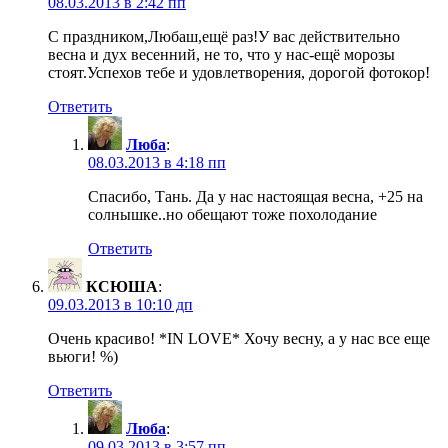
08.03.2013 в 2:42 пп
С праздником,Любаш,ещё раз!У вас действительно
весна и дух весенний, не то, что у нас-ещё морозы
стоят.Успехов тебе и удовлетворения, дорогой фотокор!
Ответить
Люба
:
08.03.2013 в 4:18 пп
Спасибо, Тань. Да у нас настоящая весна, +25 на
солнышке..но обещают тоже похолодание
Ответить
КСЮША
:
09.03.2013 в 10:10 дп
Очень красиво! *IN LOVE* Хочу весну, а у нас все еще
вьюги! %)
Ответить
Люба
:
09.03.2013 в 3:57 пп