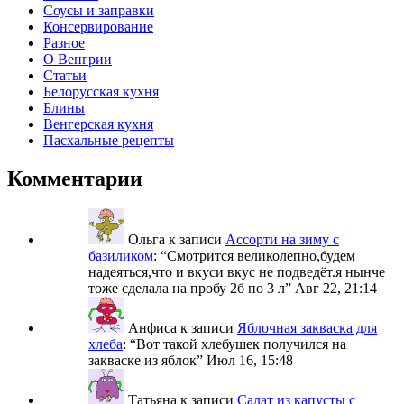
Соусы и заправки
Консервирование
Разное
О Венгрии
Статьи
Белорусская кухня
Блины
Венгерская кухня
Пасхальные рецепты
Комментарии
Ольга
к записи
Ассорти на зиму с
базиликом
: “
Смотрится великолепно,будем
надеяться,что и вкуси вкус не подведёт.я нынче
тоже сделала на пробу 2б по 3 л
”
Авг 22, 21:14
Анфиса
к записи
Яблочная закваска для
хлеба
: “
Вот такой хлебушек получился на
закваске из яблок
”
Июл 16, 15:48
Татьяна
к записи
Салат из капусты с