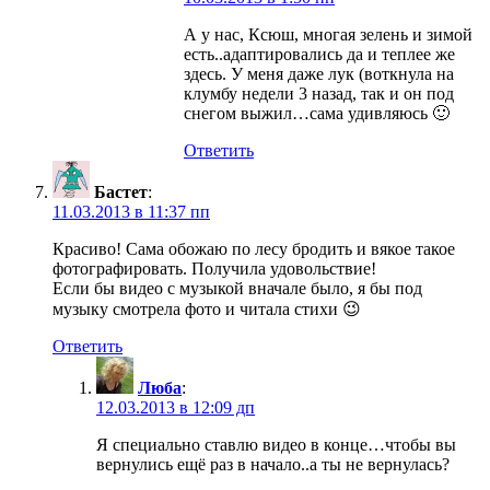
А у нас, Ксюш, многая зелень и зимой
есть..адаптировались да и теплее же
здесь. У меня даже лук (воткнула на
клумбу недели 3 назад, так и он под
снегом выжил…сама удивляюсь 🙂
Ответить
Бастет
:
11.03.2013 в 11:37 пп
Красиво! Сама обожаю по лесу бродить и вякое такое
фотографировать. Получила удовольствие!
Если бы видео с музыкой вначале было, я бы под
музыку смотрела фото и читала стихи 😉
Ответить
Люба
:
12.03.2013 в 12:09 дп
Я специально ставлю видео в конце…чтобы вы
вернулись ещё раз в начало..а ты не вернулась?