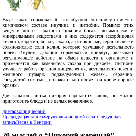
Вкус салата горьковатый, что обусловлено присутствием в
химическом составе инулина и интибин. Помимо этих
веществ листья салатного цикория богаты витаминами и
минеральными веществами: в них содержатся аскорбиновая
кислота, каротин, белки, сахара, азотнокислые, сернокислые и
солянокислые соли калия, которые улучшают деятельность
почек. Инулин, дающий горьковатый привкус, оказывает
регулирующее действие на обмен веществ в организме и
применяется как заменитель сахара при диабете. Интибин
улучшает работу органов пищеварения, деятельность печени,
желчного пузыря, поджелудочной железы, сердечно-
сосудистой системы, положительно влияет на кроветворные
органы.
Для салатов листья цикория нарезаются вдоль, но можно
приготовить блюда и из целых кочанчиков.
диета
овощи
цикорий
Навигация
Предыдущая запись
Фруктово-овощной салат
Следующая
запись
Весна в Венгрии
по
записям
20 мыслей о “Цикорий жареный”