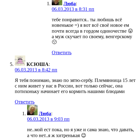
Люба
:
06.03.2013 в 8:31 пп
тебе понравится.. ты любишь всё
новенькое =) я вот всё своё новое ем
почти всегда в гордом одиночестве 😛
а муж скучает по своему, венгерскому
🙁
Ответить
КСЮША
:
06.03.2013 в 8:42 пп
Я тебя понимаю, знаю по зятю-сербу. Племянница 15 лет
с ним живет у нас в России, вот только сейчас, она
потихоньку начинает его кормить нашими блюдами
Ответить
Люба
:
06.03.2013 в 9:03 пп
не..мой ест пока, но я уже и сама знаю, что давать,
а что нет..я ж хитренькая 😉