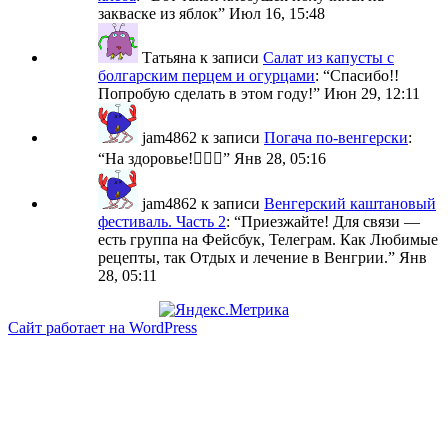
закваске из яблок
”
Июл 16, 15:48
Татьяна
к записи
Салат из капусты с
болгарским перцем и огурцами
: “
Спасибо!!
Попробую сделать в этом году!
”
Июн 29, 12:11
jam4862
к записи
Погача по-венгерски
:
“
На здоровье!🙋🏼‍♀️
”
Янв 28, 05:16
jam4862
к записи
Венгерский каштановый
фестиваль. Часть 2
: “
Приезжайте! Для связи —
есть группа на Фейсбук, Телеграм. Как Любимые
рецепты, так Отдых и лечение в Венгрии.
”
Янв
28, 05:11
Сайт работает на WordPress