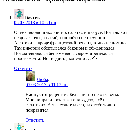
Бастет
:
05.03.2013 в 10:50 пп
Очень люблю цикорий и в салатах и в соусе. Вот так вот
не делала еще, спасиб, попробую непременно.
А готовила вроде французский рецепт, точно не помню.
Там цикорий обертывался беконом и обжаривался.
Потом заливался бешамелью с сыром и запекался —
просто мечта! Но не диета, конечно … 🙁
Ответить
Люба
:
05.03.2013 в 11:17 пп
Насть, этот рецепт из Бельгии, но не от Светы.
Мне понравилось..я ж типа худею, всё на
салатиках. А ты, если ела его, так тебе точно
понравится.
Ответить