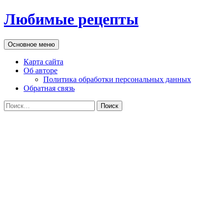
Перейти
Любимые рецепты
к
содержимому
Поиск
Основное меню
Карта сайта
Об авторе
Политика обработки персональных данных
Обратная связь
Найти: