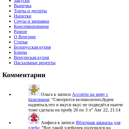
Закуски
Выпечка
Торты и десерты
Напитки
Соусы и заправки
Консервирование
Разное
О Венгрии
Статьи
Белорусская кухня
Блины
Венгерская кухня
Пасхальные рецепты
Комментарии
Ольга
к записи
Ассорти на зиму с
базиликом
: “
Смотрится великолепно,будем
надеяться,что и вкуси вкус не подведёт.я нынче
тоже сделала на пробу 2б по 3 л
”
Авг 22, 21:14
Анфиса
к записи
Яблочная закваска для
хлеба
: “
Вот такой хлебушек получился на