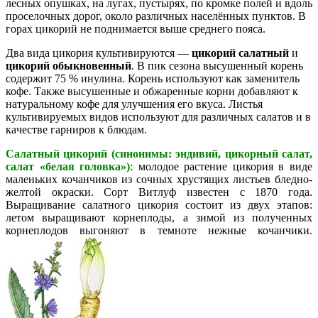
лесных опушках, на лугах, пустырях, по кромке полей и вдоль
проселочных дорог, около различных населённых пунктов. В
горах цикорий не поднимается выше среднего пояса.
Два вида цикория культивируются —
цикорий салатный
и
цикорий обыкновенный
. В пик сезона высушенный корень
содержит 75 % инулина. Корень используют как заменитель
кофе. Также высушенные и обжаренные корни добавляют к
натуральному кофе для улучшения его вкуса. Листья
культивируемых видов используют для различных салатов и в
качестве гарниров к блюдам.
Салатный цикорий (синонимы: эндивий, цикорный салат,
салат «белая головка»)
: молодое растение цикория в виде
маленьких кочанчиков из сочных хрустящих листьев бледно-
желтой окраски. Сорт Витлуф известен с 1870 года.
Выращивание салатного цикория состоит из двух этапов:
летом выращивают корнеплоды, а зимой из полученных
корнеплодов выгоняют в темноте нежные кочанчики.