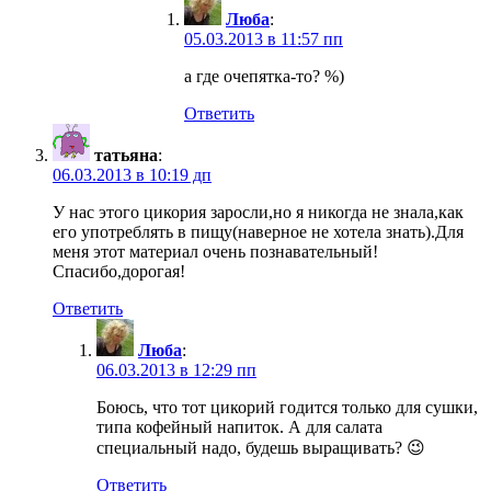
Люба
:
05.03.2013 в 11:57 пп
а где очепятка-то? %)
Ответить
татьяна
:
06.03.2013 в 10:19 дп
У нас этого цикория заросли,но я никогда не знала,как
его употреблять в пищу(наверное не хотела знать).Для
меня этот материал очень познавательный!
Спасибо,дорогая!
Ответить
Люба
:
06.03.2013 в 12:29 пп
Боюсь, что тот цикорий годится только для сушки,
типа кофейный напиток. А для салата
специальный надо, будешь выращивать? 😉
Ответить