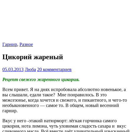
Гарнир
,
Разное
Цикорий жареный
05.03.2013
Люба
20 комментариев
Рецепт свежего жаренного цикория.
Всем привет. Я на днях испробовала абсолютно новенькое, а
вы слышали, едали такое? Мне понравилось. В это
межсезонье, когда хочется и свежего, и пикантного, и чего-то
необыкновенного — самое то. В общем, новый весенний
гарнир.
Вкус у него -этакий натюрморт: лёгкая горчинка самого
цикория, нота лимона, чуть уловимая сладость сахара и вкус
сливочного масла. Всё вместе даёт удивительный изысканный