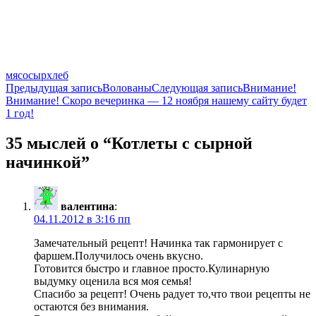
мясо
сыр
хлеб
Навигация
Предыдущая запись
Волованы
Следующая запись
Внимание!
Внимание! Скоро вечеринка — 12 ноября нашему сайту будет
по
1 год!
записям
35 мыслей о “Котлеты с сырной
начинкой”
валентина
:
04.11.2012 в 3:16 пп
Замечательный рецепт! Начинка так гармонирует с
фаршем.Получилось очень вкусно.
Готовится быстро и главное просто.Кулинарную
выдумку оценила вся моя семья!
Спасибо за рецепт! Очень радует то,что твои рецепты не
остаются без внимания.