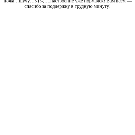
ножа…шучу…:-) :-)….настроение уже нормалёк! Вам всем —
спасибо за поддержку в трудную минуту!