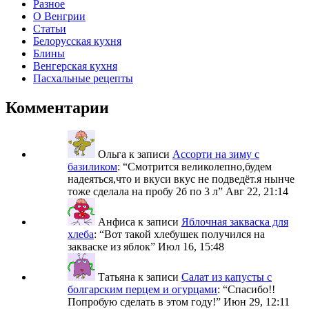
Разное
О Венгрии
Статьи
Белорусская кухня
Блины
Венгерская кухня
Пасхальные рецепты
Комментарии
Ольга
к записи
Ассорти на зиму с
базиликом
: “
Смотрится великолепно,будем
надеяться,что и вкуси вкус не подведёт.я нынче
тоже сделала на пробу 2б по 3 л
”
Авг 22, 21:14
Анфиса
к записи
Яблочная закваска для
хлеба
: “
Вот такой хлебушек получился на
закваске из яблок
”
Июл 16, 15:48
Татьяна
к записи
Салат из капусты с
болгарским перцем и огурцами
: “
Спасибо!!
Попробую сделать в этом году!
”
Июн 29, 12:11