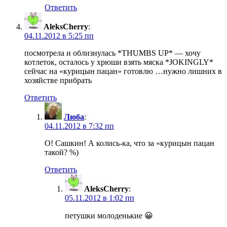
Ответить
AleksCherry
:
04.11.2012 в 5:25 пп
посмотрела и облизнулась *THUMBS UP* — хочу
котлеток, осталось у хрюши взять мяска *JOKINGLY*
сейчас на «курицын пацан» готовлю …нужно лишних в
хозяйстве прибрать
Ответить
Люба
:
04.11.2012 в 7:32 пп
О! Сашкин! А колись-ка, что за «курицын пацан
такой? %)
Ответить
AleksCherry
:
05.11.2012 в 1:02 пп
петушки молоденькие 😀