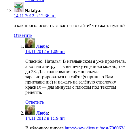
Natalya
:
14.11.2012 в 12:36 пп
а как проголосовать за вас на то сайте? что жать нужно?
Ответить
Люба
:
14.11.2012 в 1:09 пп
Спасибо, Наталья. В итальянском я уже пролетела,
а вот на диетру — в выпечку ещё пока можно, там
до 23. Для голосования нужно сначала
зарегистрироваться на сайте (я пришлю Вам
приглашение) и нажать на зелёную стрелочку,
красная — для минуса) с плюсом под текстом
рецепта.
Ответить
Люба
:
14.11.2012 в 1:19 пп
В яблочном пироге
http://www.diets.ru/post/706063/