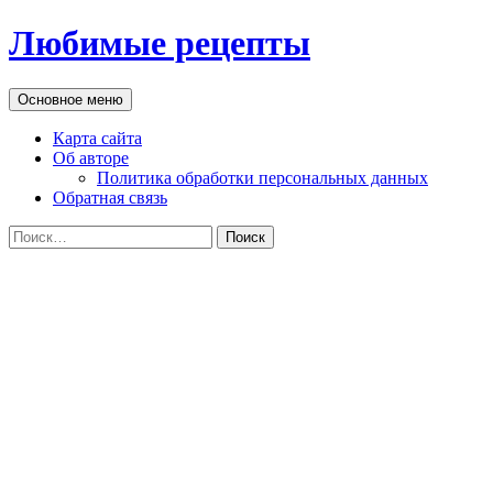
Перейти
Любимые рецепты
к
содержимому
Поиск
Основное меню
Карта сайта
Об авторе
Политика обработки персональных данных
Обратная связь
Найти: