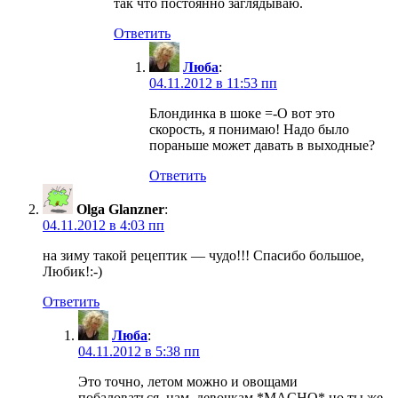
так что постоянно заглядываю.
Ответить
Люба
:
04.11.2012 в 11:53 пп
Блондинка в шоке =-O вот это
скорость, я понимаю! Надо было
пораньше может давать в выходные?
Ответить
Olga Glanzner
:
04.11.2012 в 4:03 пп
на зиму такой рецептик — чудо!!! Спасибо большое,
Любик!:-)
Ответить
Люба
:
04.11.2012 в 5:38 пп
Это точно, летом можно и овощами
побаловаться..нам, девочкам *MACHO* но ты же