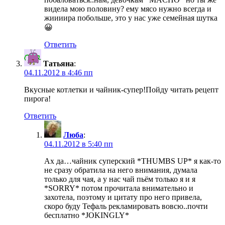
видела мою половину? ему мясо нужно всегда и
жиииира побольше, это у нас уже семейная шутка
😀
Ответить
Татьяна
:
04.11.2012 в 4:46 пп
Вкусные котлетки и чайник-супер!Пойду читать рецепт
пирога!
Ответить
Люба
:
04.11.2012 в 5:40 пп
Ах да…чайник суперский *THUMBS UP* я как-то
не сразу обратила на него внимания, думала
только для чая, а у нас чай пьём только я и я
*SORRY* потом прочитала внимательно и
захотела, поэтому и цитату про него привела,
скоро буду Тефаль рекламировать вовсю..почти
бесплатно *JOKINGLY*