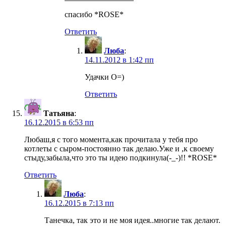
спасибо *ROSE*
Ответить
Люба
:
14.11.2012 в 1:42 пп
Удачки O=)
Ответить
Татьяна
:
16.12.2015 в 6:53 пп
Любаш,я с того момента,как прочитала у тебя про
котлеты с сыром-постоянно так делаю.Уже и ,к своему
стыду,забыла,что это ты идею подкинула(-_-)!! *ROSE*
Ответить
Люба
:
16.12.2015 в 7:13 пп
Танечка, так это и не моя идея..многие так делают.