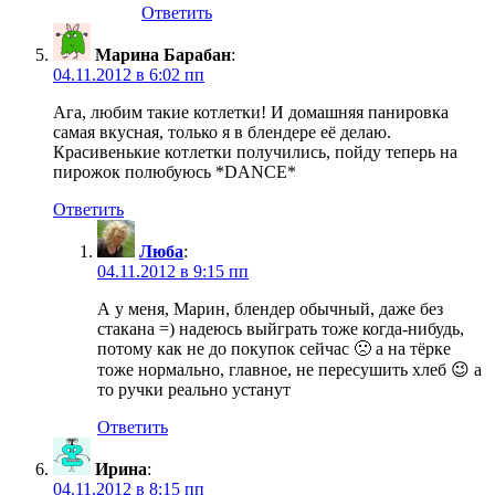
Ответить
Марина Барабан
:
04.11.2012 в 6:02 пп
Ага, любим такие котлетки! И домашняя панировка
самая вкусная, только я в блендере её делаю.
Красивенькие котлетки получились, пойду теперь на
пирожок полюбуюсь *DANCE*
Ответить
Люба
:
04.11.2012 в 9:15 пп
А у меня, Марин, блендер обычный, даже без
стакана =) надеюсь выйграть тоже когда-нибудь,
потому как не до покупок сейчас 🙁 а на тёрке
тоже нормально, главное, не пересушить хлеб 😉 а
то ручки реально устанут
Ответить
Ирина
:
04.11.2012 в 8:15 пп