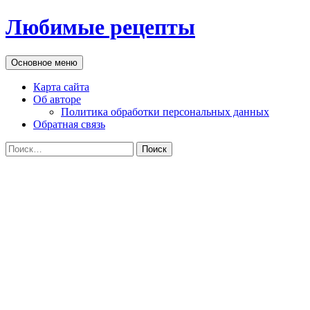
Перейти
Любимые рецепты
к
содержимому
Поиск
Основное меню
Карта сайта
Об авторе
Политика обработки персональных данных
Обратная связь
Найти: