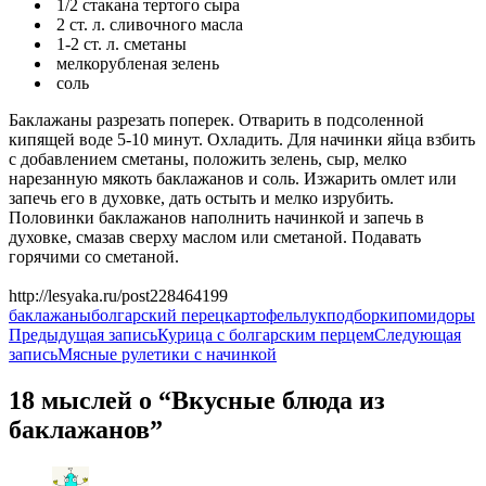
1/2 стакана тертого сыра
2 ст. л. сливочного масла
1-2 ст. л. сметаны
мелкорубленая зелень
соль
Баклажаны разрезать поперек. Отварить в подсоленной
кипящей воде 5-10 минут. Охладить. Для начинки яйца взбить
с добавлением сметаны, положить зелень, сыр, мелко
нарезанную мякоть баклажанов и соль. Изжарить омлет или
запечь его в духовке, дать остыть и мелко изрубить.
Половинки баклажанов наполнить начинкой и запечь в
духовке, смазав сверху маслом или сметаной. Подавать
горячими со сметаной.
http://lesyaka.ru/post228464199
баклажаны
болгарский перец
картофель
лук
подборки
помидоры
Навигация
Предыдущая запись
Курица с болгарским перцем
Следующая
запись
Мясные рулетики с начинкой
по
записям
18 мыслей о “Вкусные блюда из
баклажанов”