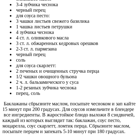
3-4 зубчика чеснока
черный перец
для соуса песто:
3 чашки листьев свежего базилика
1 чашка листьев петрушки
4 зубчика чеснока
4 ст. л. оливкового масла
3 ст. л. обжаренных кедровых орешков
2-3 ст. л. пармезана
черный перец
соль
для соуса скарлетт:
2 печеных и очищенных стручка перца
1/2 чашки овощного бульона
2 ч. л. бальзамического у суса
1-2 резаных зубчика чеснока
перец, соль
Баклажаны сбрызните маслом, посыпьте чесноком и зап кайте
15 минут при 200 градусах. Для соусов измельчите в блендере
все ингредиенты. В жаростойкое блюдо выложи 8 сэндвичей,
каждый из которых выглядит так: баклажан, соус песто,
моцарелла, соус скарлетт, ломтик перца. Сбрызните маслом,
посыпьте перцем и запекать 5-10 минут при 180 градусах.