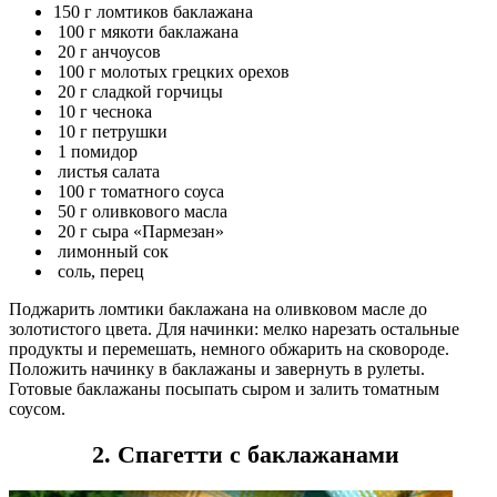
150 г ломтиков баклажана
100 г мякоти баклажана
20 г анчоусов
100 г молотых грецких орехов
20 г сладкой горчицы
10 г чеснока
10 г петрушки
1 помидор
листья салата
100 г томатного соуса
50 г оливкового масла
20 г сыра «Пармезан»
лимонный сок
соль, перец
Поджарить ломтики баклажана на оливковом масле до
золотистого цвета. Для начинки: мелко нарезать остальные
продукты и перемешать, немного обжарить на сковороде.
Положить начинку в баклажаны и завернуть в рулеты.
Готовые баклажаны посыпать сыром и залить томатным
соусом.
2. Спагетти с баклажанами