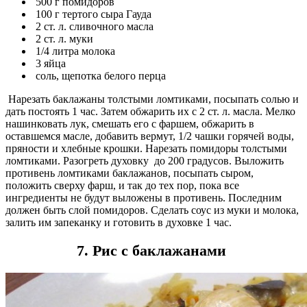
500 г помидоров
100 г тертого сыра Гауда
2 ст. л. сливочного масла
2 ст. л. муки
1/4 литра молока
3 яйца
соль, щепотка белого перца
Нарезать баклажаны толстыми ломтиками, посыпать солью и
дать постоять 1 час. Затем обжарить их с 2 ст. л. масла. Мелко
нашинковать лук, смешать его с фаршем, обжарить в
оставшемся масле, добавить вермут, 1/2 чашки горячей воды,
пряности и хлебные крошки. Нарезать помидоры толстыми
ломтиками. Разогреть духовку до 200 градусов. Выложить
противень ломтиками баклажанов, посыпать сыром,
положить сверху фарш, и так до тех пор, пока все
ингредиенты не будут выложены в противень. Последним
должен быть слой помидоров. Сделать соус из муки и молока,
залить им запеканку и готовить в духовке 1 час.
7. Рис с баклажанами