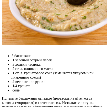
3 баклажана
1 зеленый острый перец
3 дольки чеснока
2 ст. л. оливкового масла
1 ст. л. гранатового сока (заменяется уксусом или
лимонным соком)
2 веточки петрушки
1/4 граната
соль
Испеките баклажаны на гриле (переворачивайте, когда
кожица сморщится) и почистите их. Истолките в ступке
чеснок с солью до образования пюре, помешивая, вливайте в