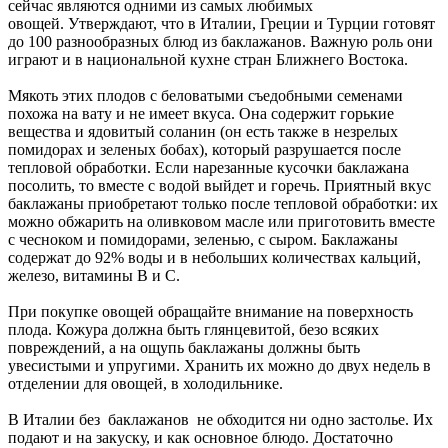
сейчас являются одними из самых любимых
овощей. Утверждают, что в Италии, Греции и Турции готовят
до 100 разнообразных блюд из баклажанов. Важную роль они
играют и в национальной кухне стран Ближнего Востока.
Мякоть этих плодов с беловатыми съедобными семенами
похожа на вату и не имеет вкуса. Она содержит горькие
вещества и ядовитый соланин (он есть также в незрелых
помидорах и зеленых бобах), который разрушается после
тепловой обработки. Если нарезанные кусочки баклажана
посолить, то вместе с водой выйдет и горечь. Приятный вкус
баклажаны приобретают только после тепловой обработки: их
можно обжарить на оливковом масле или приготовить вместе
с чесноком и помидорами, зеленью, с сыром. Баклажаны
содержат до 92% воды и в небольших количествах кальций,
железо, витамины В и С.
При покупке овощей обращайте внимание на поверхность
плода. Кожура должна быть глянцевитой, безо всяких
повреждений, а на ощупь баклажаны должны быть
увесистыми и упругими. Хранить их можно до двух недель в
отделении для овощей, в холодильнике.
В Италии без баклажанов не обходится ни одно застолье. Их
подают и на закуску, и как основное блюдо. Достаточно