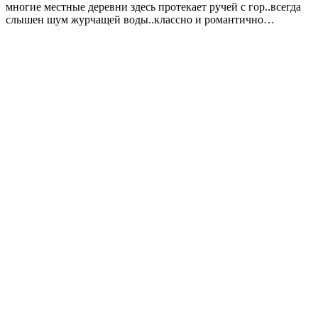
многие местные деревни здесь протекает ручей с гор..всегда
слышен шум журчащей воды..классно и романтично…