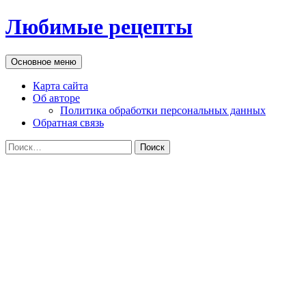
Перейти
Любимые рецепты
к
содержимому
Поиск
Основное меню
Карта сайта
Об авторе
Политика обработки персональных данных
Обратная связь
Найти: