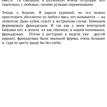
вместе со смальцем, и рубленную зелень петрушки. Всё
тщательно, с любовью, своими ручками перемешиваем.
Теперь о бульоне. Я варила куриный, но его можно
приготовить абсолютно из любого мяса, что называется — на
любителя. Даже кубик спасёт в экстренном случае. Начинаем
формировать фрикадельки. И так как у меня венгерской
бабушки нет, я лепила их как обычные, в нашем понимании,
фрикадельки. Потом в ресторане я видела уже другой
вариант, фрикадельки были овальной формы, очень большие
и, судя по цвету, вроде бы без хлеба.