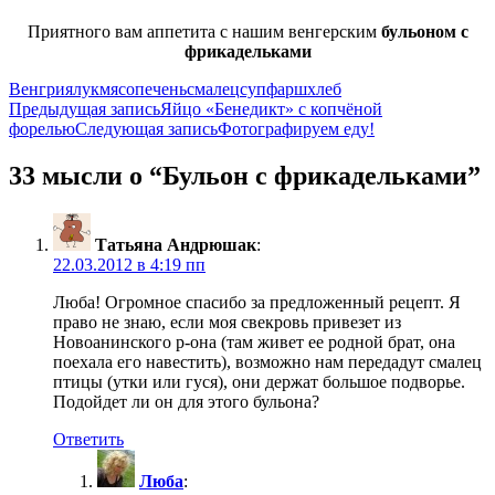
Приятного вам аппетита с нашим венгерским
бульоном с
фрикадельками
Венгрия
лук
мясо
печень
смалец
суп
фарш
хлеб
Навигация
Предыдущая запись
Яйцо «Бенедикт» с копчёной
форелью
Следующая запись
Фотографируем еду!
по
записям
33 мысли о “Бульон с фрикадельками”
Татьяна Андрюшак
:
22.03.2012 в 4:19 пп
Люба! Огромное спасибо за предложенный рецепт. Я
право не знаю, если моя свекровь привезет из
Новоанинского р-она (там живет ее родной брат, она
поехала его навестить), возможно нам передадут смалец
птицы (утки или гуся), они держат большое подворье.
Подойдет ли он для этого бульона?
Ответить
Люба
: