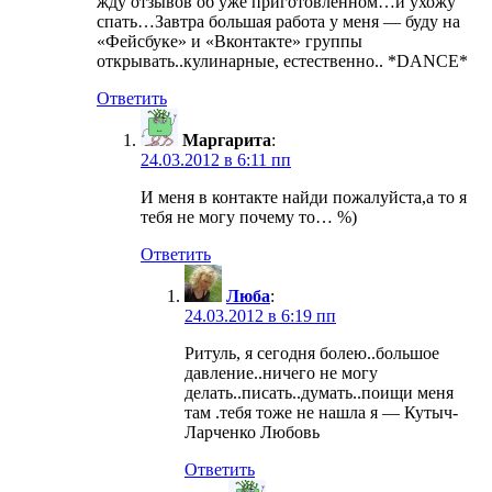
жду отзывов об уже приготовленном…и ухожу
спать…Завтра большая работа у меня — буду на
«Фейсбуке» и «Вконтакте» группы
открывать..кулинарные, естественно.. *DANCE*
Ответить
Маргарита
:
24.03.2012 в 6:11 пп
И меня в контакте найди пожалуйста,а то я
тебя не могу почему то… %)
Ответить
Люба
:
24.03.2012 в 6:19 пп
Ритуль, я сегодня болею..большое
давление..ничего не могу
делать..писать..думать..поищи меня
там .тебя тоже не нашла я — Кутыч-
Ларченко Любовь
Ответить