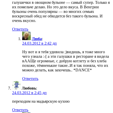
галушечки в овощном бульоне — самый супер. Только я
их помельче делаю. Но это дело вкуса. В Венгрии
бульоны очень популярны — во многих семьях
воскресный обед не обходится без такого бульона. И
очень вкусно.
Ответить
Люба
:
24.03.2012 в 2:42 дп
Ну вот и я тебя удивила ;)видишь, я тоже много
чего узнала :-[ а эти галушки в ресторане я видела
вААЩе огромные, с добрую котлету и без хлеба
похоже, тёмненькие такие..И я так поняла, что их
можно делать, как захочешь.. *DANCE*
Ответить
Любовь
:
24.03.2012 в 2:45 дп
переходим на мадьярскую кухню
Ответить