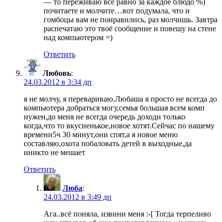
— то переживаю всё равно за каждое блюдо %)
почитаете и молчите…вот подумала, что и
гомбоцы вам не понравились, раз молчишь. Завтра
распечатаю это твоё сообщение и повешу на стене
над компьютером =)
Ответить
Любовь
:
24.03.2012 в 3:34 дп
я не молчу, я перевариваю.Любаша я просто не всегда до
компьютера добраться могу,семья большая всем комп
нужен,до меня не всегда очередь доходи только
когда,что то вкусненькое,новое хотят.Сейчас по нашему
времени5ч 30 минут,они спят,а я новое меню
составляю,охота побаловать детей в выходные,да
иникто не мешает
Ответить
Люба
:
24.03.2012 в 3:49 дп
Ага..всё поняла, извини меня :-[ Тогда терпеливо