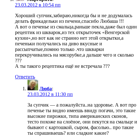
23.03.2012 в 10:54 пп
Хороший супчик,забираю,никогда бы и не додумалась
делать фрикадельки из печени,спасибо Любаша !!!
А вот о печенье из смальца,раньше пекла,даже был один
рецептик из шкварок,из тех открыточек «Венгерской
кухни»,но вот как не странно нет этой открытки,а
печеньки получались на диво вкусные и
рассыпчатые,помню только .что шкварки
перекручивались на мясорубке,а дальше чего и сколько
???
А ты такого рецептика ещё не встречала ???
Ответить
Люба
:
23.03.2012 в 11:30 пп
За супчик — а пожалуйста..на здоровье. А вот про
печенье ты видно имеешь ввиду погачи, это такие
высокие пирожки, типа американских сконов,
тесто похоже на слоёное, они пекутся на смальце и
бывают с картошкой, сыром, фасолью.. про такие
ты спрашиваешь? или сладкие какие?