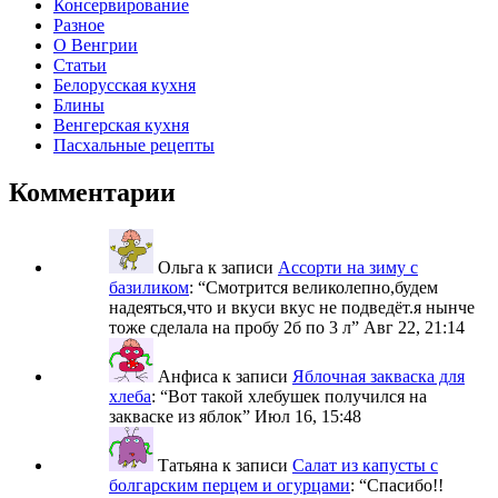
Консервирование
Разное
О Венгрии
Статьи
Белорусская кухня
Блины
Венгерская кухня
Пасхальные рецепты
Комментарии
Ольга
к записи
Ассорти на зиму с
базиликом
: “
Смотрится великолепно,будем
надеяться,что и вкуси вкус не подведёт.я нынче
тоже сделала на пробу 2б по 3 л
”
Авг 22, 21:14
Анфиса
к записи
Яблочная закваска для
хлеба
: “
Вот такой хлебушек получился на
закваске из яблок
”
Июл 16, 15:48
Татьяна
к записи
Салат из капусты с
болгарским перцем и огурцами
: “
Спасибо!!