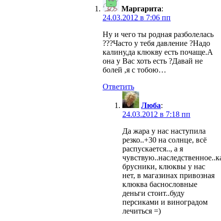
Маргарита
:
24.03.2012 в 7:06 пп
Ну и чего ты родная разболелась
???Часто у тебя давление ?Надо
калину,да клюкву есть почаще.А
она у Вас хоть есть ?Давай не
болей ,я с тобою…
Ответить
Люба
:
24.03.2012 в 7:18 пп
Да жара у нас наступила
резко..+30 на солнце, всё
распускается.., а я
чувствую..наследственное..
брусники, клюквы у нас
нет, в магазинах привозная
клюква баснословные
деньги стоит..буду
персиками и виноградом
лечиться =)