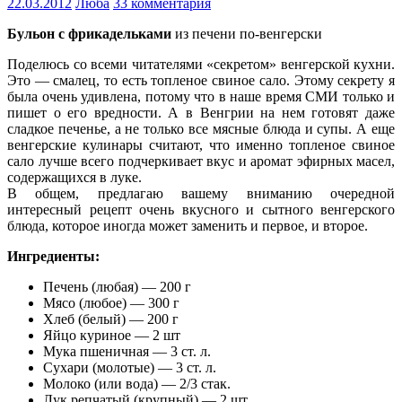
22.03.2012
Люба
33 комментария
Бульон с фрикадельками
из печени по-венгерски
Поделюсь со всеми читателями «секретом» венгерской кухни.
Это — смалец, то есть топленое свиное сало. Этому секрету я
была очень удивлена, потому что в наше время СМИ только и
пишет о его вредности. А в Венгрии на нeм готовят даже
сладкое печенье, а не только все мясные блюда и супы. А ещe
венгерские кулинары считают, что именно топленое свиное
сало лучше всего подчеркивает вкус и аромат эфирных масел,
содержащихся в луке.
В общем, предлагаю вашему вниманию очередной
интересный рецепт очень вкусного и сытного венгерского
блюда, которое иногда может заменить и первое, и второе.
Ингредиенты:
Печень (любая) — 200 г
Мясo (любое) — 300 г
Хлеб (белый) — 200 г
Яйцо куриное — 2 шт
Мука пшеничная — 3 ст. л.
Сухари (молотые) — 3 ст. л.
Молоко (или вода) — 2/3 стак.
Лук репчатый (крупный) — 2 шт