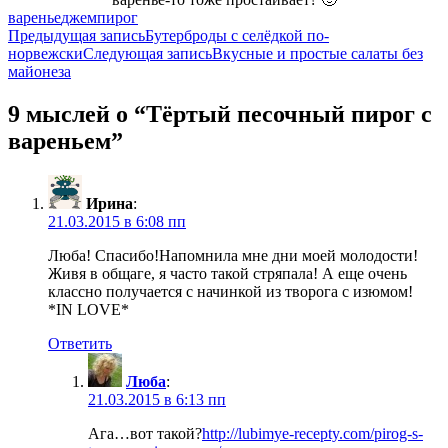
варенье
джем
пирог
Навигация
Предыдущая запись
Бутерброды с селёдкой по-
норвежски
Следующая запись
Вкусные и простые салаты без
по
майонеза
записям
9 мыслей о “Тёртый песочный пирог с
вареньем”
Ирина
:
21.03.2015 в 6:08 пп
Люба! Спасибо!Напомнила мне дни моей молодости!
Живя в общаге, я часто такой стряпала! А еще очень
классно получается с начинкой из творога с изюмом!
*IN LOVE*
Ответить
Люба
:
21.03.2015 в 6:13 пп
Ага…вот такой?
http://lubimye-recepty.com/pirog-s-