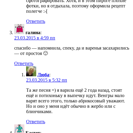
сфотографировать. Хотя, и в этом пироге плохие
фотки, но я отдыхала, поэтому оформила рецепт
полегче :-[
Ответить
галина
:
23.03.2015 в 4:59 пп
спасибо — напомнила, спеку, да и варенья засахарились
— от простоя 🙂
Ответить
Люба
:
23.03.2015 в 5:32 пп
Та же песня =) я варила ещё 2 года назад, стоят
ещё и потихоньку в выпечку идут. Венгры мало
варят всего этого, только абрикосовый уважают.
Но и оно у меня идёт обычно в жербо или с
блинчиками.
Ответить
Бастет
: