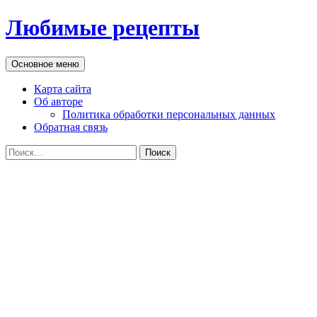
Перейти
Любимые рецепты
к
содержимому
Поиск
Основное меню
Карта сайта
Об авторе
Политика обработки персональных данных
Обратная связь
Найти: