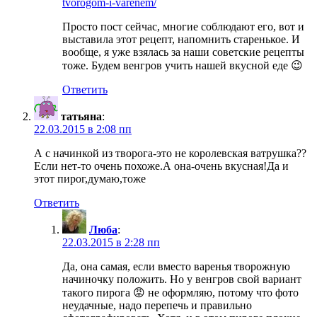
tvorogom-i-varenem/
Просто пост сейчас, многие соблюдают его, вот и
выставила этот рецепт, напомнить старенькое. И
вообще, я уже взялась за наши советские рецепты
тоже. Будем венгров учить нашей вкусной еде 😉
Ответить
татьяна
:
22.03.2015 в 2:08 пп
А с начинкой из творога-это не королевская ватрушка??
Если нет-то очень похоже.А она-очень вкусная!Да и
этот пирог,думаю,тоже
Ответить
Люба
:
22.03.2015 в 2:28 пп
Да, она самая, если вместо варенья творожную
начиночку положить. Но у венгров свой вариант
такого пирога 😡 не оформляю, потому что фото
неудачные, надо перепечь и правильно