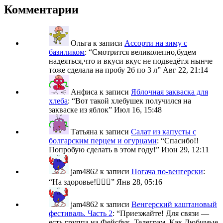
Комментарии
Ольга
к записи
Ассорти на зиму с
базиликом
: “
Смотрится великолепно,будем
надеяться,что и вкуси вкус не подведёт.я нынче
тоже сделала на пробу 2б по 3 л
”
Авг 22, 21:14
Анфиса
к записи
Яблочная закваска для
хлеба
: “
Вот такой хлебушек получился на
закваске из яблок
”
Июл 16, 15:48
Татьяна
к записи
Салат из капусты с
болгарским перцем и огурцами
: “
Спасибо!!
Попробую сделать в этом году!
”
Июн 29, 12:11
jam4862
к записи
Погача по-венгерски
:
“
На здоровье!🙋🏼‍♀️
”
Янв 28, 05:16
jam4862
к записи
Венгерский каштановый
фестиваль. Часть 2
: “
Приезжайте! Для связи —
есть группа на Фейсбук, Телеграм. Как Любимые