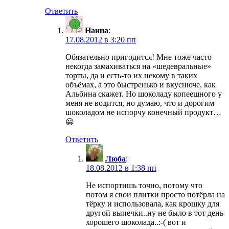
Ответить
Наина
:
17.08.2012 в 3:20 пп
Обязательно пригодится! Мне тоже часто
некогда замахиваться на «шедевральные»
торты, да и есть-то их некому в таких
объёмах, а это быстренько и вкуснюче, как
Альбина скажет. Но шоколаду копеешного у
меня не водится, но думаю, что и дорогим
шоколадом не испорчу конечный продукт…
😀
Ответить
Люба
:
18.08.2012 в 1:38 пп
Не испортишь точно, потому что
потом я свои плитки просто потёрла на
тёрку и использовала, как крошку для
другой выпечки..ну не было в тот день
хорошего шоколада..:-( вот и