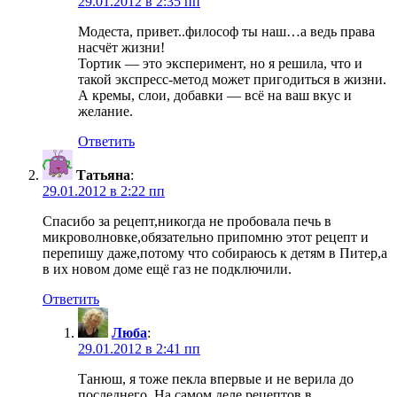
29.01.2012 в 2:35 пп
Модеста, привет..философ ты наш…а ведь права
насчёт жизни!
Тортик — это эксперимент, но я решила, что и
такой экспресс-метод может пригодиться в жизни.
А кремы, слои, добавки — всё на ваш вкус и
желание.
Ответить
Татьяна
:
29.01.2012 в 2:22 пп
Спасибо за рецепт,никогда не пробовала печь в
микроволновке,обязательно припомню этот рецепт и
перепишу даже,потому что собираюсь к детям в Питер,а
в их новом доме ещё газ не подключили.
Ответить
Люба
:
29.01.2012 в 2:41 пп
Танюш, я тоже пекла впервые и не верила до
последнего. На самом деле рецептов в