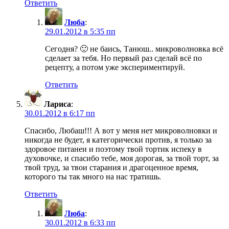
Ответить
Люба
:
29.01.2012 в 5:35 пп
Сегодня? 🙂 не баись, Танюш.. микроволновка всё
сделает за тебя. Но первый раз сделай всё по
рецепту, а потом уже экспериментируй.
Ответить
Лариса
:
30.01.2012 в 6:17 пп
Спасибо, Любаш!!! А вот у меня нет микроволновки и
никогда не будет, я категорически против, я только за
здоровое питанеи и поэтому твой тортик испеку в
духовочке, и спасибо тебе, моя дорогая, за твой торт, за
твой труд, за твои старания и драгоценное время,
которого ты так много на нас тратишь.
Ответить
Люба
:
30.01.2012 в 6:33 пп