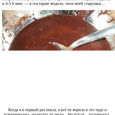
и 4-5-6 мин. — в постарше модели, типа моей старушки…
Когда я в первый раз пекла, я всё не верила в это чудо и
всматривалась, подходит ли тесто…Но всё ок…получилось..