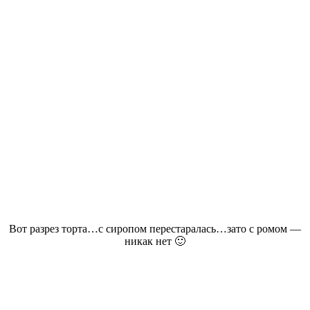
Вот разрез торта…с сиропом перестаралась…зато с ромом —
никак нет 🙂