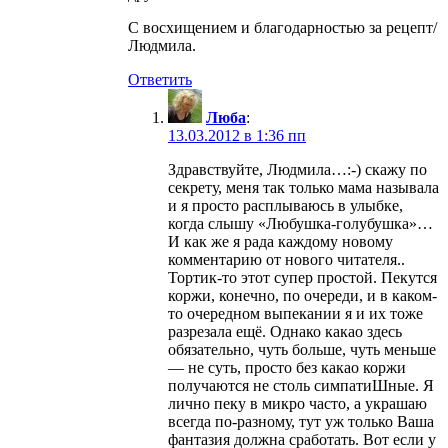
С восхищением и благодарностью за рецепт/
Людмила.
Ответить
Люба
:
13.03.2012 в 1:36 пп
Здравствуйте, Людмила…:-) скажу по
секрету, меня так только мама называла
и я просто расплываюсь в улыбке,
когда слышу «Любушка-голубушка»…
И как же я рада каждому новому
комментарию от нового читателя..
Тортик-то этот супер простой. Пекутся
коржи, конечно, по очереди, и в каком-
то очередном выпекании я и их тоже
разрезала ещё. Однако какао здесь
обязательно, чуть больше, чуть меньше
— не суть, просто без какао коржи
получаются не столь симпатиШные. Я
лично пеку в микро часто, а украшаю
всегда по-разному, тут уж только Ваша
фантазия должна сработать. Вот если у