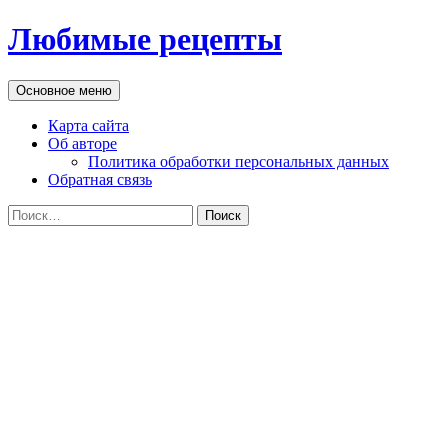
Перейти
Любимые рецепты
к
содержимому
Поиск
Основное меню
Карта сайта
Об авторе
Политика обработки персональных данных
Обратная связь
Найти: