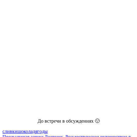
До встречи в обсуждениях 🙂
сливки
шоколад
ягоды
Предыдущая запись
Дневник. Рождественское путешествие в