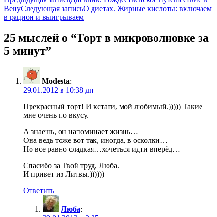
Навигация
Вену
Следующая запись
О диетах. Жирные кислоты: включаем
по
в рацион и выигрываем
записям
25 мыслей о “Торт в микроволновке за
5 минут”
Modesta
:
29.01.2012 в 10:38 дп
Прекрасный торт! И кстати, мой любимый.))))) Такие
мне очень по вкусу.
А знаешь, он напоминает жизнь…
Она ведь тоже вот так, иногда, в осколки…
Но все равно сладкая…хочеться идти вперёд…
Спасибо за Твой труд, Люба.
И привет из Литвы.))))))
Ответить
Люба
: