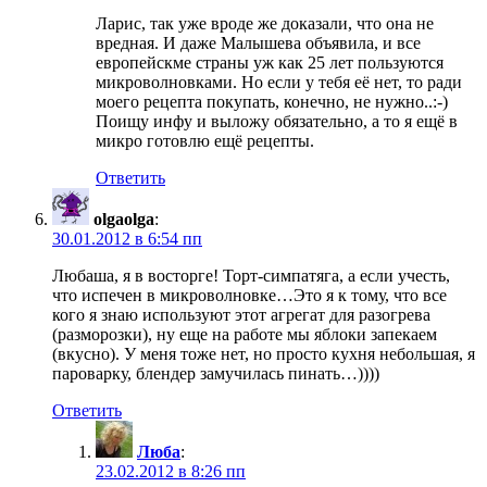
Ларис, так уже вроде же доказали, что она не
вредная. И даже Малышева объявила, и все
европейскме страны уж как 25 лет пользуются
микроволновками. Но если у тебя её нет, то ради
моего рецепта покупать, конечно, не нужно..:-)
Поищу инфу и выложу обязательно, а то я ещё в
микро готовлю ещё рецепты.
Ответить
olgaolga
:
30.01.2012 в 6:54 пп
Любаша, я в восторге! Торт-симпатяга, а если учесть,
что испечен в микроволновке…Это я к тому, что все
кого я знаю используют этот агрегат для разогрева
(разморозки), ну еще на работе мы яблоки запекаем
(вкусно). У меня тоже нет, но просто кухня небольшая, я
пароварку, блендер замучилась пинать…))))
Ответить
Люба
:
23.02.2012 в 8:26 пп