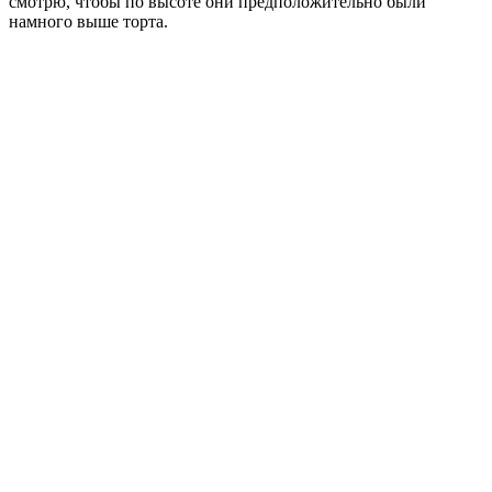
смотрю, чтобы по высоте они предположительно были
намного выше торта.