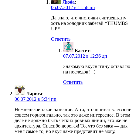
Люба
:
06.07.2012 в 11:56 пп
Да знаю, что листочки считаешь..ну
хоть на холодник забегай *THUMBS
UP*
Ответить
Бастет
:
07.07.2012 в 12:36 дп
Знакомую вкуснятину оставляю
на последок! =)
Ответить
Лариса
:
06.07.2012 в 5:34 пп
Нежненькое такое название. А то, что шпинат улегся не
совсем горизонтально, так это даже интереснее. В этом
деле не должно быть четких ровных линий, это-же не
архитектура. Спасибо дорогая! То, что без мяса — для
меня самое то, но вкус даже представит не могу.