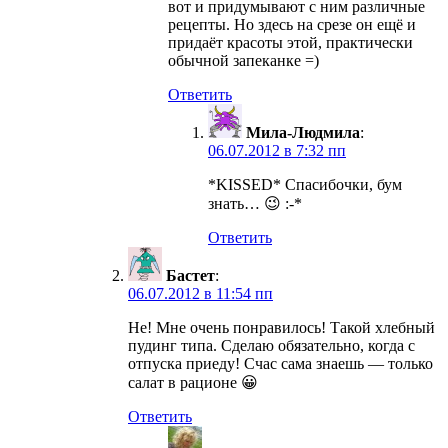
вот и придумывают с ним различные
рецепты. Но здесь на срезе он ещё и
придаёт красоты этой, практически
обычной запеканке =)
Ответить
Мила-Людмила
:
06.07.2012 в 7:32 пп
*KISSED* Спасибочки, бум
знать… 😉 :-*
Ответить
Бастет
:
06.07.2012 в 11:54 пп
Не! Мне очень понравилось! Такой хлебный
пудинг типа. Сделаю обязательно, когда с
отпуска приеду! Счас сама знаешь — только
салат в рационе 😀
Ответить