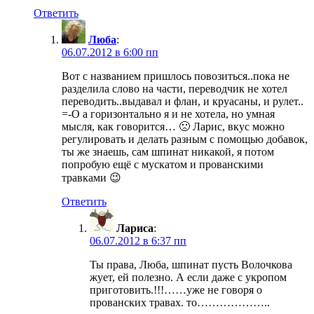
Ответить
Люба
:
06.07.2012 в 6:00 пп
Вот с названием пришлось повозиться..пока не
разделила слово на части, переводчик не хотел
переводить..выдавал и флан, и круасаны, и рулет..
=-O а горизонтально я и не хотела, но умная
мысля, как говорится… 🙁 Ларис, вкус можно
регулировать и делать разным с помощью добавок,
ты же знаешь, сам шпинат никакой, я потом
попробую ещё с мускатом и прованскими
травками 😉
Ответить
Лариса
:
06.07.2012 в 6:37 пп
Ты права, Люба, шпинат пусть Волочкова
жует, ей полезно. А если даже с укропом
приготовить.!!!……уже не говоря о
прованских травах. то………………..