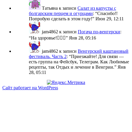
Татьяна
к записи
Салат из капусты с
болгарским перцем и огурцами
: “
Спасибо!!
Попробую сделать в этом году!
”
Июн 29, 12:11
jam4862
к записи
Погача по-венгерски
:
“
На здоровье!🙋🏼‍♀️
”
Янв 28, 05:16
jam4862
к записи
Венгерский каштановый
фестиваль. Часть 2
: “
Приезжайте! Для связи —
есть группа на Фейсбук, Телеграм. Как Любимые
рецепты, так Отдых и лечение в Венгрии.
”
Янв
28, 05:11
Сайт работает на WordPress