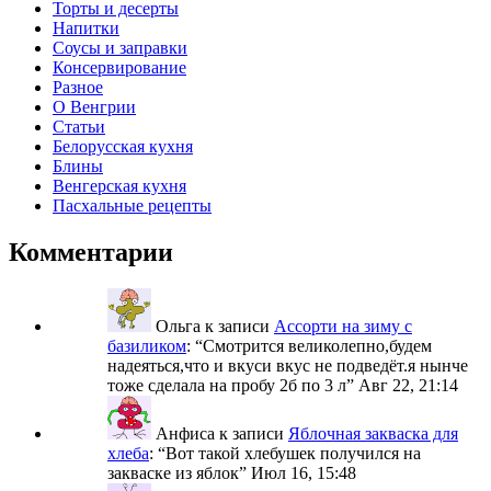
Торты и десерты
Напитки
Соусы и заправки
Консервирование
Разное
О Венгрии
Статьи
Белорусская кухня
Блины
Венгерская кухня
Пасхальные рецепты
Комментарии
Ольга
к записи
Ассорти на зиму с
базиликом
: “
Смотрится великолепно,будем
надеяться,что и вкуси вкус не подведёт.я нынче
тоже сделала на пробу 2б по 3 л
”
Авг 22, 21:14
Анфиса
к записи
Яблочная закваска для
хлеба
: “
Вот такой хлебушек получился на
закваске из яблок
”
Июл 16, 15:48