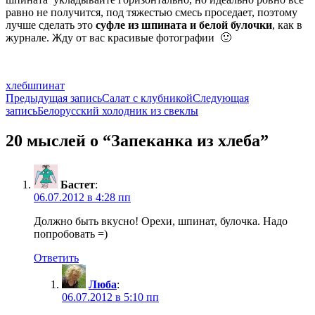
равно не получится, под тяжестью смесь проседает, поэтому
лучше сделать это
суфле из шпината и белой булочки
, как в
журнале. Жду от вас красивые фотографии 🙂
хлеб
шпинат
Навигация
Предыдущая запись
Салат с клубникой
Следующая
запись
Белорусский холодник из свеклы
по
записям
20 мыслей о “Запеканка из хлеба”
Бастет
:
06.07.2012 в 4:28 пп
Должно быть вкусно! Орехи, шпинат, булочка. Надо
попробовать =)
Ответить
Люба
:
06.07.2012 в 5:10 пп