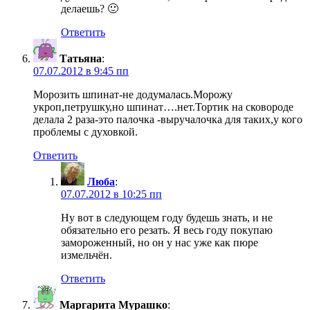
делаешь? 🙂
Ответить
Татьяна
:
07.07.2012 в 9:45 пп
Морозить шпинат-не додумалась.Морожу
укроп,петрушку,но шпинат….нет.Тортик на сковороде
делала 2 раза-это палочка -выручалочка для таких,у кого
проблемы с духовкой.
Ответить
Люба
:
07.07.2012 в 10:25 пп
Ну вот в следующем году будешь знать, и не
обязательно его резать. Я весь году покупаю
замороженный, но он у нас уже как пюре
измельчён.
Ответить
Маргарита Мурашко
: