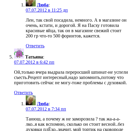
Люба
:
07.07.2012 в 11:25 дп
Лен, так свой посадила, немного. А в магазине он
очень, кстати, и дорогой. Я на Пасху готовила
красивые яйца, так он в магазине свежий стоит
200 гр что-то 500 форинтов, кажется.
Ответить
Татьяна
:
07.07.2012 в 6:42 пп
Ой,только вчера выдрала переросший шпинат-не успели
съесть.Рецепт интересный,надо запомнить,потому что
приготовить сейчас не могу-тоже проблемы с духовкой.
Ответить
Люба
:
07.07.2012 в 7:34 пп
Танюш, а почему ж не заморозила ? так жа-а-а-
лко..я как вспомню, сколько он стоит весной..без
духовки плЁхо..значит, мой тортик на сковороде