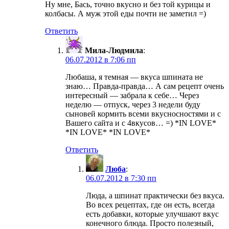
Ну мне, Бась, точно вкусно и без той курицы и
колбасы. А муж этой еды почти не заметил =)
Ответить
Мила-Людмила
:
06.07.2012 в 7:06 пп
Любаша, я темная — вкуса шпината не
знаю… Правда-правда… А сам рецепт очень
интересный — забрала к себе… Через
неделю — отпуск, через 3 недели буду
сыновей кормить всеми вкусносностями и с
Вашего сайта и с 4вкусов… =) *IN LOVE*
*IN LOVE* *IN LOVE*
Ответить
Люба
:
06.07.2012 в 7:30 пп
Люда, а шпинат практически без вкуса.
Во всех рецептах, где он есть, всегда
есть добавки, которые улучшают вкус
конечного блюда. Просто полезный,