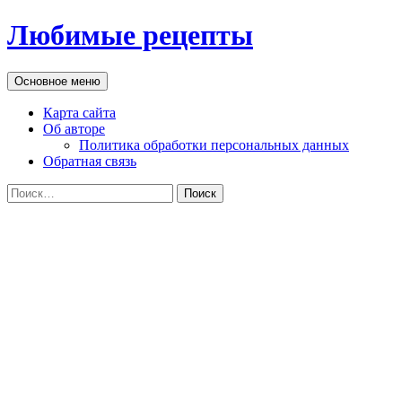
Перейти
Любимые рецепты
к
содержимому
Поиск
Основное меню
Карта сайта
Об авторе
Политика обработки персональных данных
Обратная связь
Найти: