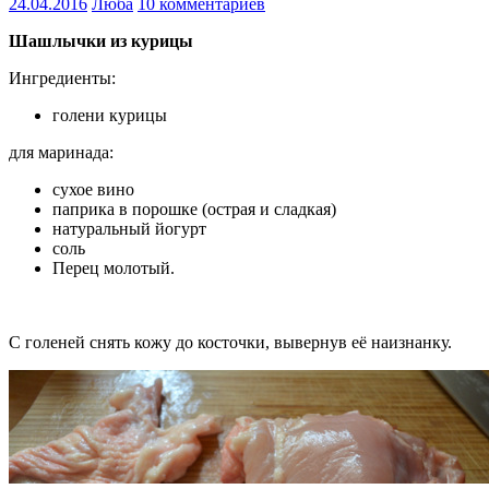
24.04.2016
Люба
10 комментариев
Шашлычки из курицы
Ингредиенты:
голени курицы
для маринада:
сухое вино
паприка в порошке (острая и сладкая)
натуральный йогурт
соль
Перец молотый.
С голеней снять кожу до косточки, вывернув её наизнанку.