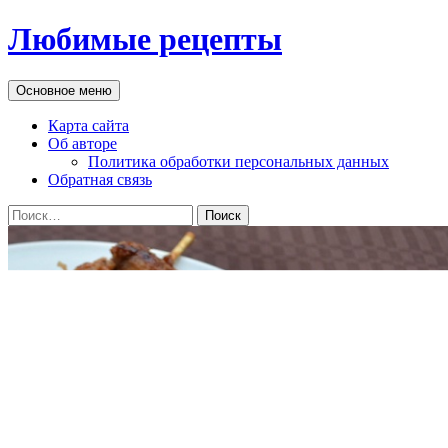
Перейти
Любимые рецепты
к
содержимому
Поиск
Основное меню
Карта сайта
Об авторе
Политика обработки персональных данных
Обратная связь
Найти: