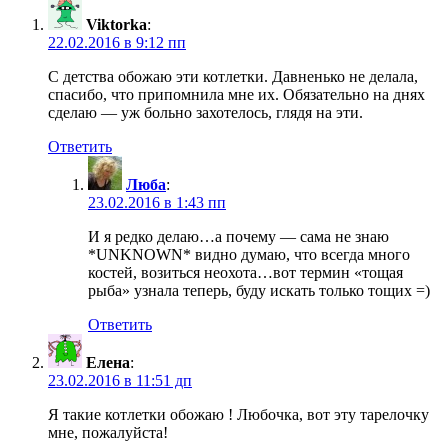
Viktorka
:
22.02.2016 в 9:12 пп
С детства обожаю эти котлетки. Давненько не делала,
спасибо, что припомнила мне их. Обязательно на днях
сделаю — уж больно захотелось, глядя на эти.
Ответить
Люба
:
23.02.2016 в 1:43 пп
И я редко делаю…а почему — сама не знаю
*UNKNOWN* видно думаю, что всегда много
костей, возиться неохота…вот термин «тощая
рыба» узнала теперь, буду искать только тощих =)
Ответить
Елена
:
23.02.2016 в 11:51 дп
Я такие котлетки обожаю ! Любочка, вот эту тарелочку
мне, пожалуйста!