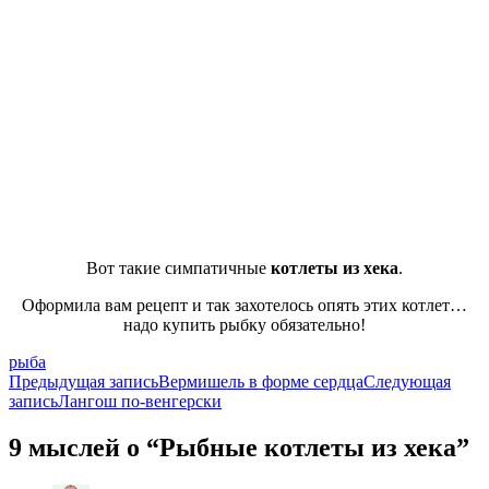
Вот такие симпатичные
котлеты из хека
.
Оформила вам рецепт и так захотелось опять этих котлет…
надо купить рыбку обязательно!
рыба
Навигация
Предыдущая запись
Вермишель в форме сердца
Следующая
запись
Лангош по-венгерски
по
записям
9 мыслей о “Рыбные котлеты из хека”