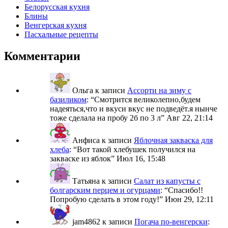
Белорусская кухня
Блины
Венгерская кухня
Пасхальные рецепты
Комментарии
Ольга
к записи
Ассорти на зиму с
базиликом
: “
Смотрится великолепно,будем
надеяться,что и вкуси вкус не подведёт.я нынче
тоже сделала на пробу 2б по 3 л
”
Авг 22, 21:14
Анфиса
к записи
Яблочная закваска для
хлеба
: “
Вот такой хлебушек получился на
закваске из яблок
”
Июл 16, 15:48
Татьяна
к записи
Салат из капусты с
болгарским перцем и огурцами
: “
Спасибо!!
Попробую сделать в этом году!
”
Июн 29, 12:11
jam4862
к записи
Погача по-венгерски
: