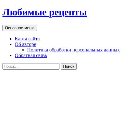
Перейти
Любимые рецепты
к
содержимому
Поиск
Основное меню
Карта сайта
Об авторе
Политика обработки персональных данных
Обратная связь
Найти: