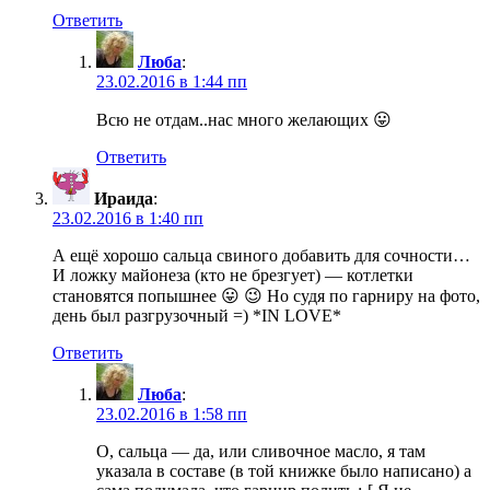
Ответить
Люба
:
23.02.2016 в 1:44 пп
Всю не отдам..нас много желающих 😛
Ответить
Ираида
:
23.02.2016 в 1:40 пп
А ещё хорошо сальца свиного добавить для сочности…
И ложку майонеза (кто не брезгует) — котлетки
становятся попышнее 😛 😉 Но судя по гарниру на фото,
день был разгрузочный =) *IN LOVE*
Ответить
Люба
:
23.02.2016 в 1:58 пп
О, сальца — да, или сливочное масло, я там
указала в составе (в той книжке было написано) а