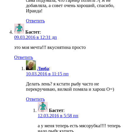
сама подумала, что гарнир полить :-[ Я не
добавляла, а совет очень хороший, спасибо,
Ираида!
Ответить
Бастет
:
09.03.2016 в 12:31 дп
это моя мечта!!! вкуснятина просто
Ответить
Люба
:
10.03.2016 в 11:15 пп
Делать лень? я кстати рыбу часто не
перекручиваю, вилкой помяла и харош O=)
Ответить
Бастет
:
12.03.2016 в 5:58 пп
а у меня теперь есть мясорубка!!!! теперь
надо рыбу купить