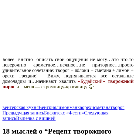
Более внятно описать свои ощущения не могу…это что-то
невероятно ароматное…нежное…не приторное…
просто
удивительное сочетание: творог + яблоки + сметана + лимон +
орехи грецкие!
Вижу, подтягиваются все остальные
домочадцы и…начинают хвалить
«Будайский»
творожный
пирог
и…меня — скромницу-красавицу 🙂
венгерская кухня
Венгрия
лимон
манка
орехи
сметана
творог
Навигация
Предыдущая запись
Бифштекс «Фести»
Следующая
запись
Выпечка с вишней
по
записям
18 мыслей о “Рецепт творожного