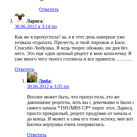
Ответить
Лариса
:
30.06.2012 в 3:14 пп
Как же я пропустила? аа, я в этот день наверное уже
уезжала отдыхать. Прелесть, и твой пирожок и Баси.
Спасибо Любушка. Я ведь творог обожаю, ни дня без
него. Это еще один ценный рецепт в мою копилочку. Я
уже много чего твоего готовила и все нравится………..
Ответить
Люба
:
30.06.2012 в 3:35 пп
Вполне может быть, что пропустила..это же
давнишние рецепты, хоть вы с девочками и были с
самого начала *THUMBS UP* пирог этот, Лариса,
просто прекрасный, рецепт продуман от начала и
до конца. Я может и сама его тоже испеку, мне вот
Басина верхушка очень понравилась.
Ответить