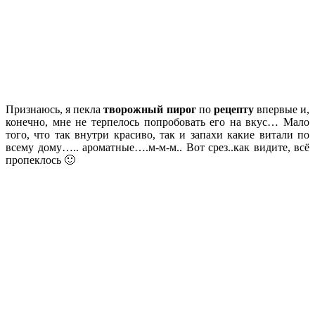
Признаюсь, я пекла
творожный пирог
по
рецепту
впервые и,
конечно, мне не терпелось попробовать его на вкус… Мало
того, что так внутри красиво, так и запахи какие витали по
всему дому….. ароматные….м-м-м.. Вот срез..как видите, всё
пропеклось 🙂