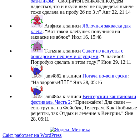
базиликом
: “
Смотрится великолепно,будем
надеяться,что и вкуси вкус не подведёт.я нынче
тоже сделала на пробу 2б по 3 л
”
Авг 22, 21:14
Анфиса
к записи
Яблочная закваска для
хлеба
: “
Вот такой хлебушек получился на
закваске из яблок
”
Июл 16, 15:48
Татьяна
к записи
Салат из капусты с
болгарским перцем и огурцами
: “
Спасибо!!
Попробую сделать в этом году!
”
Июн 29, 12:11
jam4862
к записи
Погача по-венгерски
:
“
На здоровье!🙋🏼‍♀️
”
Янв 28, 05:16
jam4862
к записи
Венгерский каштановый
фестиваль. Часть 2
: “
Приезжайте! Для связи —
есть группа на Фейсбук, Телеграм. Как Любимые
рецепты, так Отдых и лечение в Венгрии.
”
Янв
28, 05:11
Сайт работает на WordPress