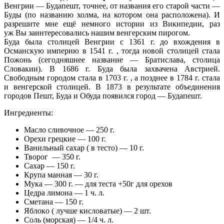
Венгрии — Будапешт, точнее, от названия его старой части —
Буды (по названию холма, на котором она расположена). И
разрешите мне ещё немного истории из Википедии, раз
уж Вы заинтересовались нашим венгерским пирогом.
Буда была столицей Венгрии с 1361 г. до вхождения в
Османскую империю в 1541 г. , тогда новой столицей стала
Пожонь (сегодняшнее название — Братислава, столица
Словакии). В 1686 г. Буда была захвачена Австрией.
Свободным городом стала в 1703 г. , а позднее в 1784 г. стала
и венгерской столицей. В 1873 в результате объединения
городов Пешт, Буда и Обуда появился город — Будапешт.
Ингредиенты:
Масло сливочное — 250 г.
Орехи грецкие — 100 г.
Ванильный сахар ( в тесто) — 10 г.
Твoрoг — 350 г.
Саxар — 150 г.
Крупа манная — 30 г.
Мукa — 300 г. — для теста +50г для орехов
Цедра лимона — 1 ч. л.
Сметана — 150 г.
Яблокo ( лучше кисловатые) — 2 шт.
Соль (морская) — 1/4 ч. л.