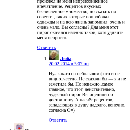
произвел на меня непревзойденное
впечатление. Рецептов вкусных
бесчисленное множество, но сказать по
совести , таких которые попробовал
однажды и на всю жизнь запомнил, очень и
очень мало. Вы согласны? Для меня этот
пирог оказался именно такой, хотя удивить
меня непросто.
Ответить
Люба
:
20.02.2014 в 5:07 пп
Ну.. как-то на небольшом фото и не
видно..честно. Не сказали бы — я и не
заметила бы. Но неважно..самое
главное, что этот, действительно,
чудесный пирог Вы оценили по
достоинству. А насчёт рецептов,
западающих в душу надолго, конечно,
согласна O=)
Ответить