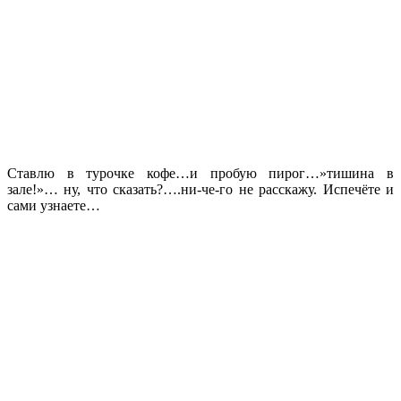
Ставлю в турочке кофе…и пробую пирог…»тишина в
зале!»… ну, что сказать?….ни-че-го не расскажу. Испечёте и
сами узнаете…