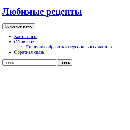
Перейти
Любимые рецепты
к
содержимому
Поиск
Основное меню
Карта сайта
Об авторе
Политика обработки персональных данных
Обратная связь
Найти: