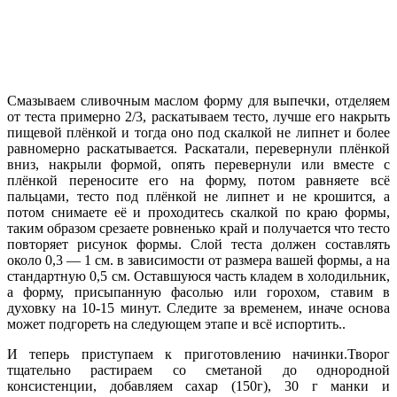
Смазываем сливочным маслом форму для выпечки, отделяем
от теста примерно 2/3, раскатываем тесто, лучше его накрыть
пищевой плёнкой и тогда оно под скалкой не липнет и более
равномерно раскатывается. Раскатали, перевернули плёнкой
вниз, накрыли формой, опять перевернули или вместе с
плёнкой переносите его на форму, потом равняете всё
пальцами, тесто под плёнкой не липнет и не крошится, а
потом снимаете её и проходитесь скалкой по краю формы,
таким образом срезаете ровненько край и получается что тесто
повторяет рисунок формы. Слой теста должен составлять
около 0,3 — 1 см. в зависимости от размера вашей формы, а на
стандартную 0,5 см. Оставшуюся часть кладем в холодильник,
а форму, присыпанную фасолью или горохом, ставим в
духовку на 10-15 минут. Следите за временем, иначе основа
может подгореть на следующем этапе и всё испортить..
И теперь приступаем к приготовлению начинки.Творог
тщательно растираем со сметаной до однородной
консистенции, добавляем сахар (150г), 30 г манки и