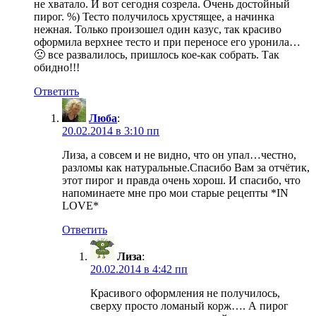
не хватало. И вот сегодня созрела. Очень достойный
пирог. %) Тесто получилось хрустящее, а начинка
нежная. Только произошел один казус, так красиво
оформила верхнее тесто и при переносе его уронила…
🙁 все развалилось, пришлось кое-как собрать. Так
обидно!!!
Ответить
Люба
:
20.02.2014 в 3:10 пп
Лиза, а совсем и не видно, что он упал…честно,
разломы как натуральные.Спасибо Вам за отчётик,
этот пирог и правда очень хорош. И спасибо, что
напоминаете мне про мои старые рецепты *IN
LOVE*
Ответить
Лиза
:
20.02.2014 в 4:42 пп
Красивого оформления не получилось,
сверху просто ломаный корж…. А пирог