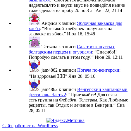
надеяться,что и вкуси вкус не подведёт.я нынче
тоже сделала на пробу 2б по 3 л
”
Авг 22, 21:14
Анфиса
к записи
Яблочная закваска для
хлеба
: “
Вот такой хлебушек получился на
закваске из яблок
”
Июл 16, 15:48
Татьяна
к записи
Салат из капусты с
болгарским перцем и огурцами
: “
Спасибо!!
Попробую сделать в этом году!
”
Июн 29, 12:11
jam4862
к записи
Погача по-венгерски
:
“
На здоровье!🙋🏼‍♀️
”
Янв 28, 05:16
jam4862
к записи
Венгерский каштановый
фестиваль. Часть 2
: “
Приезжайте! Для связи —
есть группа на Фейсбук, Телеграм. Как Любимые
рецепты, так Отдых и лечение в Венгрии.
”
Янв
28, 05:11
Сайт работает на WordPress