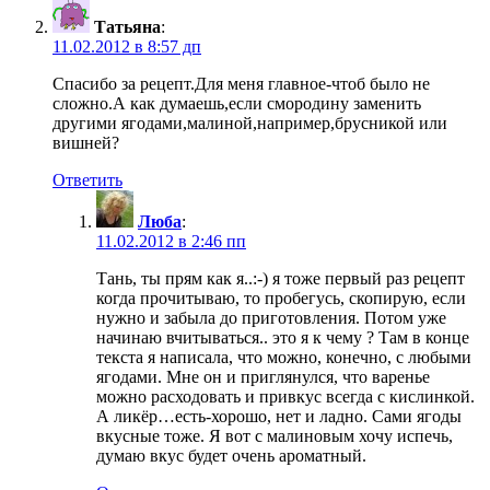
Татьяна
:
11.02.2012 в 8:57 дп
Спасибо за рецепт.Для меня главное-чтоб было не
сложно.А как думаешь,если смородину заменить
другими ягодами,малиной,например,брусникой или
вишней?
Ответить
Люба
:
11.02.2012 в 2:46 пп
Тань, ты прям как я..:-) я тоже первый раз рецепт
когда прочитываю, то пробегусь, скопирую, если
нужно и забыла до приготовления. Потом уже
начинаю вчитываться.. это я к чему ? Там в конце
текста я написала, что можно, конечно, с любыми
ягодами. Мне он и приглянулся, что варенье
можно расходовать и привкус всегда с кислинкой.
А ликёр…есть-хорошо, нет и ладно. Сами ягоды
вкусные тоже. Я вот с малиновым хочу испечь,
думаю вкус будет очень ароматный.