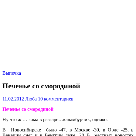
Выпечка
Печенье со смородиной
11.02.2012
Люба
10 комментариев
Печенье со смородиной
Ну что ж … зима в разгаре…каламбурчик, однако.
В Новосибирске было -47, в Москве -30, в Орле -25, в
Венеции снег и в Венгрии даже -20..В местных новостях