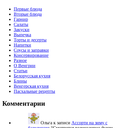
Первые блюда
Вторые блюда
Гарнир
Салаты
Закуски
Выпечка
Торты и десерты
Напитки
Соусы и заправки
Консервирование
Разное
О Венгрии
Статьи
Белорусская кухня
Блины
Венгерская кухня
Пасхальные рецепты
Комментарии
Ольга
к записи
Ассорти на зиму с
базиликом
: “
Смотрится великолепно,будем