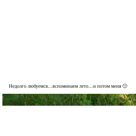
Недолго любуемся…вспоминаем лето…и потом меня 🙂