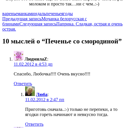
молоком и просто так…ни с чем..:-)
варенье
манка
миндаль
печенье
ягоды
Навигация
Предыдущая запись
Мочанка белорусская с
блинами
Следующая запись
Паприка. Сладкая, острая и очень
по
острая.
записям
10 мыслей о “Печенье со смородиной”
ЛюдмилаZ
:
11.02.2012 в 4:53 дп
Спасибо, Любочка!!!! Очень вкусно!!!!
Ответить
Люба
:
11.02.2012 в 2:47 пп
Приготовь сначала..:-) только не перепеки, а то
ягодки гореть начинают и невкусно тогда.
Ответить