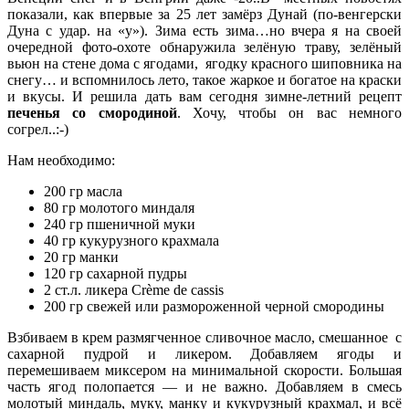
показали, как впервые за 25 лет замёрз Дунай (по-венгерски
Дуна с удар. на «у»). Зима есть зима…но вчера я на своей
очередной фото-охоте обнаружила зелёную траву, зелёный
вьюн на стене дома с ягодами, ягодку красного шиповника на
снегу… и вспомнилось лето, такое жаркое и богатое на краски
и вкусы. И решила дать вам сегодня зимне-летний рецепт
печенья со смородиной
. Хочу, чтобы он вас немного
согрел..:-)
Нам необходимо:
200 гр масла
80 гр молотого миндаля
240 гр пшеничной муки
40 гр кукурузного крахмала
20 гр манки
120 гр сахарной пудры
2 ст.л. ликера Crème de cassis
200 гр свежей или размороженной черной смородины
Взбиваем в крем размягченное сливочное масло, смешанное с
сахарной пудрой и ликером. Добавляем ягоды и
перемешиваем миксером на минимальной скорости. Большая
часть ягод полопается — и не важно. Добавляем в смесь
молотый миндаль, муку, манку и кукурузный крахмал, и всё