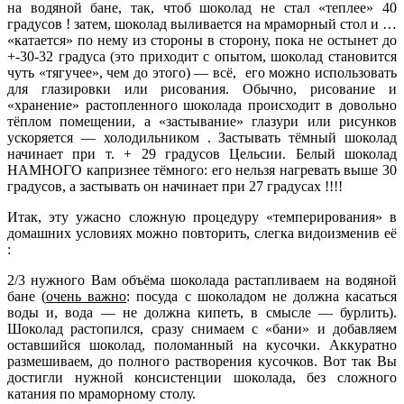
на водяной бане, так, чтоб шоколад не стал «теплее» 40
градусов ! затем, шоколад выливается на мраморный стол и …
«катается» по нему из стороны в сторону, пока не остынет до
+-30-32 градуса (это приходит с опытом, шоколад становится
чуть «тягучее», чем до этого) — всё, его можно использовать
для глазировки или рисования. Обычно, рисование и
«хранение» растопленного шоколада происходит в довольно
тёплом помещении, а «застывание» глазури или рисунков
ускоряется — холодильником . Застывать тёмный шоколад
начинает при т. + 29 градусов Цельсии. Белый шоколад
НАМНОГО капризнее тёмного: его нельзя нагревать выше 30
градусов, а застывать он начинает при 27 градусах !!!!
Итак, эту ужасно сложную процедуру «темперирования» в
домашних условиях можно повторить, слегка видоизменив её
:
2/3 нужного Вам объёма шоколада растапливаем на водяной
бане (
очень важно
: посуда с шоколадом не должна касаться
воды и, вода — не должна кипеть, в смысле — бурлить).
Шоколад растопился, сразу снимаем с «бани» и добавляем
оставшийся шоколад, поломанный на кусочки. Аккуратно
размешиваем, до полного растворения кусочков. Вот так Вы
достигли нужной консистенции шоколада, без сложного
катания по мраморному столу.