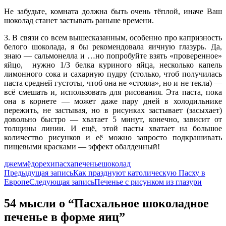
Не забудьте, комната должна быть очень тёплой, иначе Ваш
шоколад станет застывать раньше времени.
3. В связи со всем вышесказанным, особенно про капризность
белого шоколада, я бы рекомендовала яичную глазурь. Да,
знаю — сальмонелла и …но попробуйте взять «проверенное»
яйцо, нужно 1/3 белка куриного яйца, несколько капель
лимонного сока и сахарную пудру (столько, чтоб получилась
паста средней густоты, чтоб она не «стояла», но и не текла) —
всё смешать и, использовать для рисования. Эта паста, пока
она в корнете — может даже пару дней в холодильнике
пережить, не застывая, но в рисунках застывает (засыхает)
довольно быстро — хватает 5 минут, конечно, зависит от
толщины линии. И ещё, этой пасты хватает на большое
количество рисунков и её можно запросто подкрашивать
пищевыми красками — эффект обалденный!
джем
мёд
орехи
пасха
печенье
шоколад
Навигация
Предыдущая запись
Как празднуют католическую Пасху в
Европе
Следующая запись
Печенье с рисунком из глазури
по
записям
54 мысли о “Пасхальное шоколадное
печенье в форме яиц”