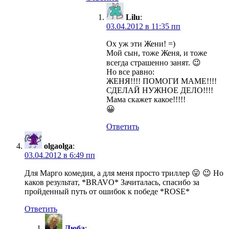
Lilu
:
03.04.2012 в 11:35 пп
Ох уж эти Жени! =)
Мой сын, тоже Женя, и тоже
всегда страшенно занят. 😉
Но все равно:
ЖЕНЯ!!!! ПОМОГИ МАМЕ!!!!
СДЕЛАЙ НУЖНОЕ ДЕЛО!!!!
Мама скажет какое!!!!!
😀
Ответить
olgaolga
:
03.04.2012 в 6:49 пп
Для Марго комедия, а для меня просто триллер 😛 😉 Но
каков результат, *BRAVO* Зачиталась, спасибо за
пройденный путь от ошибок к победе *ROSE*
Ответить
Люба
: