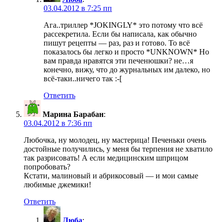
03.04.2012 в 7:25 пп
Ага..триллер *JOKINGLY* это потому что всё
рассекретила. Если бы написала, как обычно
пишут рецепты — раз, раз и готово. То всё
показалось бы легко и просто *UNKNOWN* Но
вам правда нравятся эти печенюшки? не…я
конечно, вижу, что до журнальных им далеко, но
всё-таки..ничего так :-[
Ответить
Марина Барабан
:
03.04.2012 в 7:36 пп
Любочка, ну молодец, ну мастерица! Печеньки очень
достойные получились, у меня бы терпения не хватило
так разрисовать! А если медицинским шприцом
попробовать?
Кстати, малиновый и абрикосовый — и мои самые
любимые джемики!
Ответить
Люба
: