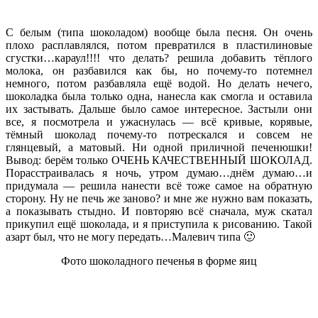
С белым (типа шоколадом) вообще была песня. Он очень
плохо расплавлялся, потом превратился в пластилиновые
сгустки…караул!!!! что делать? решила добавить тёплого
молока, он разбавился как бы, но почему-то потемнел
немного, потом разбавляла ещё водой. Но делать нечего,
шоколадка была только одна, нанесла как смогла и оставила
их застывать. Дальше было самое интересное. Застыли они
все, я посмотрела и ужаснулась — всё кривые, корявые,
тёмный шоколад почему-то потрескался и совсем не
глянцевый, а матовый. Ни одной приличной печенюшки!
Вывод: берём только ОЧЕНЬ КАЧЕСТВЕННЫЙ ШОКОЛАД.
Порасстраивалась я ночь, утром думаю…днём думаю…и
придумала — решила нанести всё тоже самое на обратную
сторону. Ну не печь же заново? и мне же нужно вам показать,
а показывать стыдно. И повторяю всё сначала, муж скатал
прикупил ещё шоколада, и я приступила к рисованию. Такой
азарт был, что не могу передать…Малевич типа 🙂
Фото шоколадного печенья в форме яиц