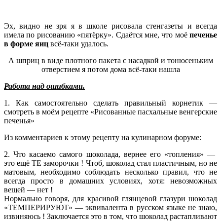
Эх, видно не зря я в школе рисовала стенгазеты и всегда
имела по рисованию «пятёрку». Сдаётся мне, что моё
печенье
в форме яиц
всё-таки удалось.
А шприц в виде плотного пакета с насадкой и тонюсеньким
отверстием я потом дома всё-таки нашла
Работа над ошибками.
1. Как самостоятельно сделать правильный корнетик —
смотреть в моём рецепте «Рисованные пасхальные венгерские
печенья»
Из комментариев к этому рецепту на кулинарном форуме:
2. Что касаемо самого шоколада, вернее его «топления» —
это ещё ТЕ заморочки ! Чтоб, шоколад стал пластичным, но не
матовым, необходимо соблюдать несколько правил, что не
всегда просто в домашних условиях, хотя: невозможных
вещей — нет !
Нормально говоря, для красивой глянцевой глазури шоколад
«ТЕМПЕРИРУЮТ» — эквивалента в русском языке не знаю,
извиняюсь ! Заключается это в том, что шоколад растапливают