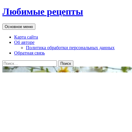
Перейти
Любимые рецепты
к
содержимому
Поиск
Основное меню
Карта сайта
Об авторе
Политика обработки персональных данных
Обратная связь
Найти: