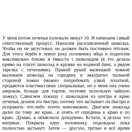
У меня потом печенья полежали минут 10. И начинаем самый
ответственный процесс. Наносим расплавленный шоколад.
Чтобы он не загустевал, он должен быть постоянно тёплым.
Для этого берём в левую руку половинку яйца и подносим
максимально близко в ёмкости с шоколадом (я это делала
прямо на плите: шоколад в кружке на водяной бане, а рядом
тарелка с печеньями). Правой рукой маленькой ложкой
выливаем шоколад на середину и аккуратно тыльной
стороной ложки (можно попробовать узкой лопаткой,
продаются пластмассовые специальные, но у меня она очень
широкая, больше для тортов, поэтому использую чайную
ложку). Сдвигаем лужицу с шоколадом из центра к краю
печенья, делаем это быстро, потому что застывает он быстро и
исправить что-либо почти невозможно. Двигаем шоколад
далее по тому же краю…и опять от середины к краю и по
краю. Думаю, я объяснила доходчиво. Кстати, я делала это
впервые. Покрыла одну половинку, подождала пока
полностью застынет. Затем — другую, третью и всё время