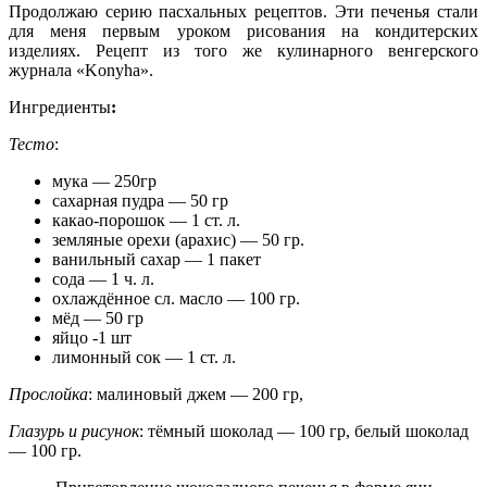
Продолжаю серию пасхальных рецептов. Эти печенья стали
для меня первым уроком рисования на кондитерских
изделиях. Рецепт из того же кулинарного венгерского
журнала «Konyha».
Ингредиенты
:
Тесто
:
мука — 250гр
сахарная пудра — 50 гр
какао-порошок — 1 ст. л.
земляные орехи (арахис) — 50 гр.
ванильный сахар — 1 пакет
сода — 1 ч. л.
охлаждённое сл. масло — 100 гр.
мёд — 50 гр
яйцо -1 шт
лимонный сок — 1 ст. л.
Прослойка
: малиновый джем — 200 гр,
Глазурь и рисунок
: тёмный шоколад — 100 гр, белый шоколад
— 100 гр.