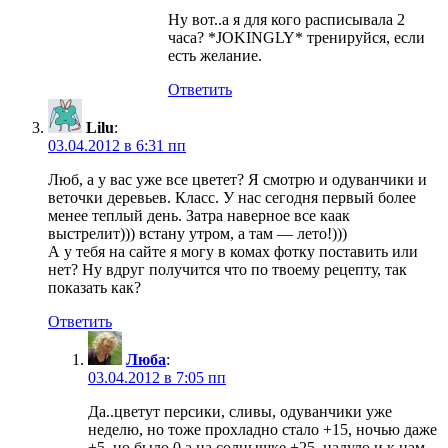
Ну вот..а я для кого расписывала 2
часа? *JOKINGLY* тренируйся, если
есть желание.
Ответить
Lilu
:
03.04.2012 в 6:31 пп
Люб, а у вас уже все цветет? Я смотрю и одуванчики и
веточки деревьев. Класс. У нас сегодня первый более
менее теплый день. Затра наверное все каак
выстрелит))) встану утром, а там — лето!)))
А у тебя на сайте я могу в комах фотку поставить или
нет? Ну вдруг получится что по твоему рецепту, так
показать как?
Ответить
Люба
:
03.04.2012 в 7:05 пп
Да..цветут персики, сливы, одуванчики уже
неделю, но тоже прохладно стало +15, ночью даже
+5, но было 0,а на солнышке +25, надуло и к нам