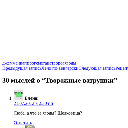
джем
манка
пирог
сметана
творог
ягоды
Навигация
Предыдущая запись
Лечо по-венгерски
Следующая запись
Рецеп
по
30 мыслей о “Творожные ватрушки”
записям
Елена
:
21.07.2012 в 2:30 пп
Люба, а что за ягоды? Шелковица?
Ответить