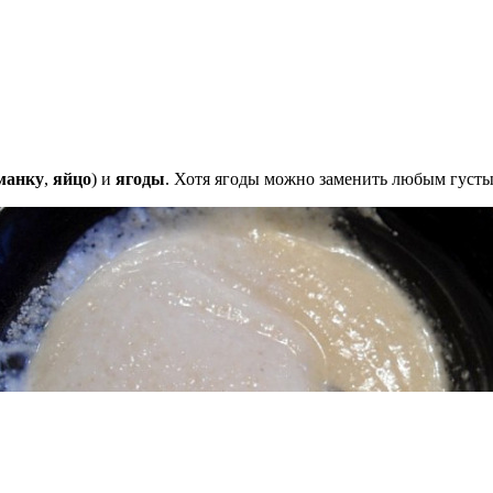
манку
,
яйцо
) и
ягоды
. Хотя ягоды можно заменить любым густ