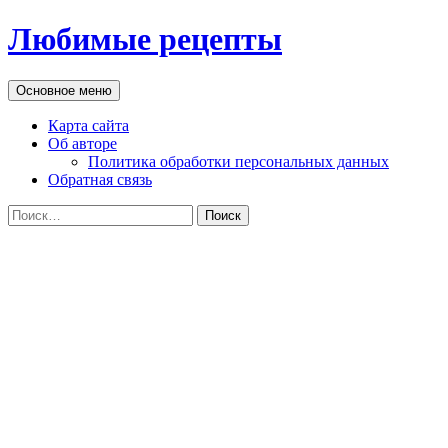
Перейти
Любимые рецепты
к
содержимому
Поиск
Основное меню
Карта сайта
Об авторе
Политика обработки персональных данных
Обратная связь
Найти: