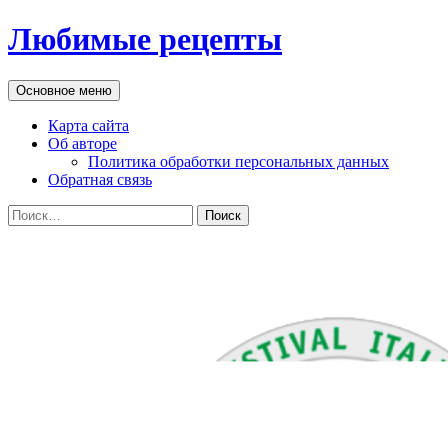
Перейти
Любимые рецепты
к
содержимому
Поиск
Основное меню
Карта сайта
Об авторе
Политика обработки персональных данных
Обратная связь
Найти: