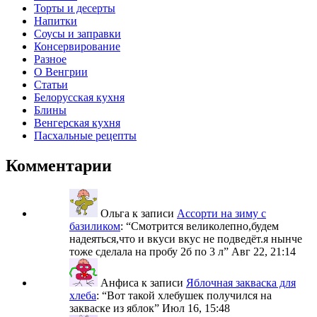
Торты и десерты
Напитки
Соусы и заправки
Консервирование
Разное
О Венгрии
Статьи
Белорусская кухня
Блины
Венгерская кухня
Пасхальные рецепты
Комментарии
Ольга
к записи
Ассорти на зиму с
базиликом
: “
Смотрится великолепно,будем
надеяться,что и вкуси вкус не подведёт.я нынче
тоже сделала на пробу 2б по 3 л
”
Авг 22, 21:14
Анфиса
к записи
Яблочная закваска для
хлеба
: “
Вот такой хлебушек получился на
закваске из яблок
”
Июл 16, 15:48