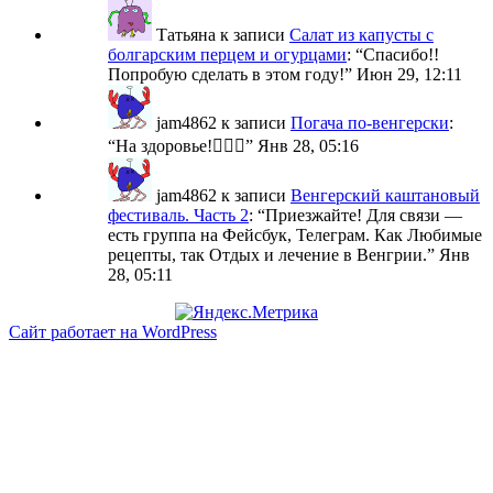
Татьяна
к записи
Салат из капусты с
болгарским перцем и огурцами
: “
Спасибо!!
Попробую сделать в этом году!
”
Июн 29, 12:11
jam4862
к записи
Погача по-венгерски
:
“
На здоровье!🙋🏼‍♀️
”
Янв 28, 05:16
jam4862
к записи
Венгерский каштановый
фестиваль. Часть 2
: “
Приезжайте! Для связи —
есть группа на Фейсбук, Телеграм. Как Любимые
рецепты, так Отдых и лечение в Венгрии.
”
Янв
28, 05:11
Сайт работает на WordPress