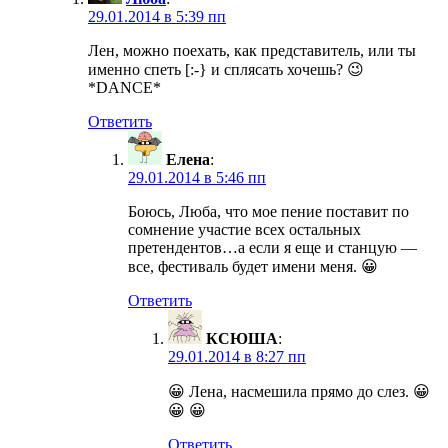
29.01.2014 в 5:39 пп
Лен, можно поехать, как представитель, или ты
именно спеть [:-} и сплясать хочешь? 😉
*DANCE*
Ответить
Елена
:
29.01.2014 в 5:46 пп
Боюсь, Люба, что мое пение поставит по
сомнение участие всех остальных
претендентов…а если я еще и станцую —
все, фестиваль будет имени меня. 😀
Ответить
КСЮША
:
29.01.2014 в 8:27 пп
😀 Лена, насмешила прямо до слез. 😀
😀 😀
Ответить