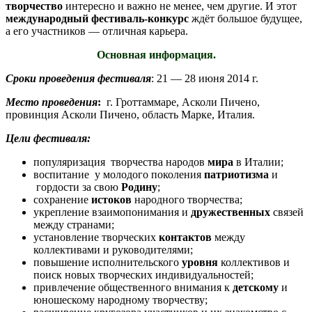
творчество
интересно и важно не менее, чем другие. И этот
международный фестиваль-конкурс
ждёт большое будущее,
а его участников — отличная карьера.
Основная информация.
Сроки проведения фестиваля
:
21 — 28 июня 2014 г.
Место проведения
:
г. Гроттаммаре, Асколи Пичено,
провинция Асколи Пичено, область Марке, Италия.
Цели фестиваля:
популяризация творчества народов
мира
в Италии;
воспитание у молодого поколения
патриотизма
и
гордости за свою
Родину
;
сохранение
истоков
народного творчества;
укрепление взаимопонимания и
дружественных
связей
между странами;
установление творческих
контактов
между
коллективами и руководителями;
повышение исполнительского
уровня
коллективов и
поиск новых творческих индивидуальностей;
привлечение общественного внимания к
детскому
и
юношескому народному творчеству;