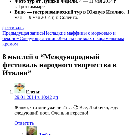
Фото тур от Луиджи Федели,
4 — 11 мая 2014 г,
г. Гроттаммаре
Вино — гастрономический тур в Южную Италию,
1
мая — 9 мая 2014 г, г. Соленто.
фестиваль
Навигация
Предыдущая запись
Несладкие маффины с морковью и
беконом
Следующая запись
Кекс на сливках с карамельным
по
кремом
записям
8 мыслей о “Международный
фестиваль народного творчества в
Италии”
Елена
:
29.01.2014 в 10:42 дп
Жалко, что мне уже не 25… 🙁 Все, Любочка, жду
следующий пост. Очень интересно!
Ответить
Люба
: