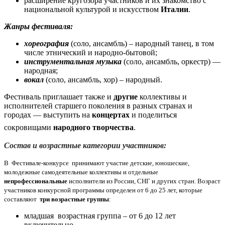
расширение кругозора участников и их знакомство с
национальной культурой и искусством
Италии
.
Жанры фестиваля:
хореография
(соло, ансамбль) – народный танец, в том
числе этнический и народно-бытовой;
инструментальная
музыка
(
соло, ансамбль, оркестр) —
народная;
вокал
(соло, ансамбль, хор) – народный.
Фестиваль приглашает также и
другие
коллективы и
исполнителей старшего поколения в разных странах и
городах — выступить на
концертах
и поделиться
сокровищами
народного творчества
.
Состав и возрастные категории участников:
В Фестивале-конкурсе принимают участие детские, юношеские,
молодежные самодеятельные коллективы и отдельные
непрофессиональные
исполнители из России, СНГ и других стран. Возраст
участников конкурсной программы определен от 6 до 25 лет, которые
составляют
три возрастные группы
:
младшая возрастная группа – от 6 до 12 лет
включительно