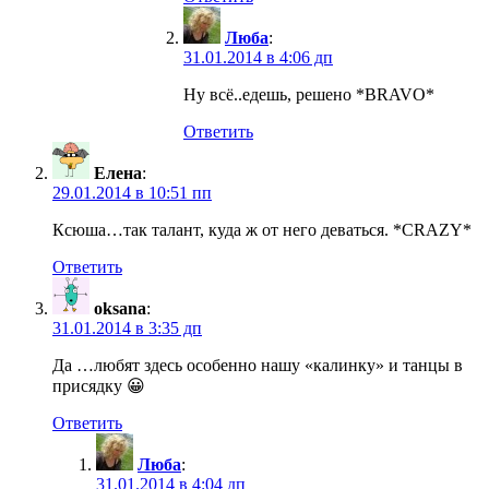
Люба
:
31.01.2014 в 4:06 дп
Ну всё..едешь, решено *BRAVO*
Ответить
Елена
:
29.01.2014 в 10:51 пп
Ксюша…так талант, куда ж от него деваться. *CRAZY*
Ответить
oksana
:
31.01.2014 в 3:35 дп
Да …любят здесь особенно нашу «калинку» и танцы в
присядку 😀
Ответить
Люба
:
31.01.2014 в 4:04 дп