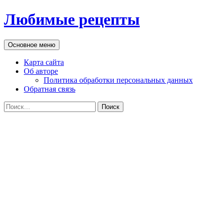
Перейти
Любимые рецепты
к
содержимому
Поиск
Основное меню
Карта сайта
Об авторе
Политика обработки персональных данных
Обратная связь
Найти: