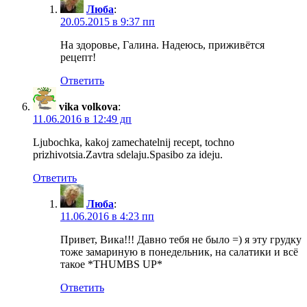
Люба
:
20.05.2015 в 9:37 пп
На здоровье, Галина. Надеюсь, приживётся
рецепт!
Ответить
vika volkova
:
11.06.2016 в 12:49 дп
Ljubochka, kakoj zamechatelnij recept, tochno
prizhivotsia.Zavtra sdelaju.Spasibo za ideju.
Ответить
Люба
:
11.06.2016 в 4:23 пп
Привет, Вика!!! Давно тебя не было =) я эту грудку
тоже замариную в понедельник, на салатики и всё
такое *THUMBS UP*
Ответить