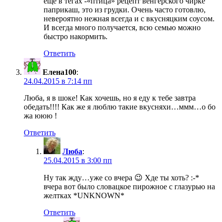
ещё в тегах -«птица» рецепт венгерского чирке
паприкаш, это из грудки. Очень часто готовлю,
невероятно нежная всегда и с вкусняцким соусом.
И всегда много получается, всю семью можно
быстро накормить.
Ответить
Елена100
:
24.04.2015 в 7:14 пп
Люба, я в шоке! Как хочешь, но я еду к тебе завтра
обедать!!!! Как же я люблю такие вкусняхи…ммм…о бо
жа ююю !
Ответить
Люба
:
25.04.2015 в 3:00 пп
Ну так жду…уже со вчера 😉 Хде ты хоть? :-*
вчера вот было словацкое пирожное с глазурью на
желтках *UNKNOWN*
Ответить