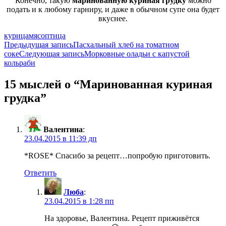
Конечно, такую
маринованную куриная грудку
можно
подать и к любому гарниру, и даже в обычном супе она будет
вкуснее.
курица
мясо
птица
Навигация
Предыдущая запись
Пасхальный хлеб на томатном
соке
Следующая запись
Морковные оладьи с капустой
по
кольраби
записям
15 мыслей о “Маринованная куриная
грудка”
Валентина
:
23.04.2015 в 11:39 дп
*ROSE* Спасибо за рецепт…попробую приготовить.
Ответить
Люба
:
23.04.2015 в 1:28 пп
На здоровье, Валентина. Рецепт приживётся