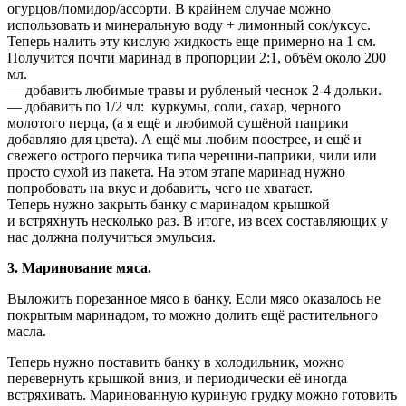
огурцов/помидор/ассорти. В крайнем случае можно
использовать и минеральную воду + лимонный сок/уксус.
Теперь налить эту кислую жидкость еще примерно на 1 см.
Получится почти маринад в пропорции 2:1, объём около 200
мл.
— добавить любимые травы и рубленый чеснок 2-4 дольки.
— добавить по 1/2 чл: куркумы, соли, сахар, черного
молотого перца, (а я ещё и любимой сушёной паприки
добавляю для цвета). А ещё мы любим поострее, и ещё и
свежего острого перчика типа черешни-паприки, чили или
просто сухой из пакета. На этом этапе маринад нужно
попробовать на вкус и добавить, чего не хватает.
Теперь нужно закрыть банку с маринадом крышкой
и встряхнуть несколько раз. В итоге, из всех составляющих у
нас должна получиться эмульсия.
3. Маринование мяса.
Выложить порезанное мясо в банку. Если мясо оказалось не
покрытым маринадом, то можно долить ещё растительного
масла.
Теперь нужно поставить банку в холодильник, можно
перевернуть крышкой вниз, и периодически её иногда
встряхивать. Маринованную куриную грудку можно готовить