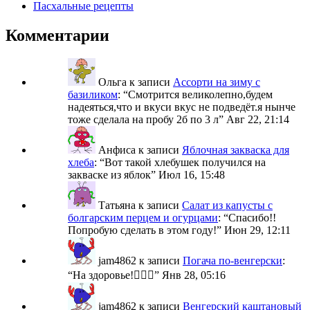
Пасхальные рецепты
Комментарии
Ольга
к записи
Ассорти на зиму с
базиликом
: “
Смотрится великолепно,будем
надеяться,что и вкуси вкус не подведёт.я нынче
тоже сделала на пробу 2б по 3 л
”
Авг 22, 21:14
Анфиса
к записи
Яблочная закваска для
хлеба
: “
Вот такой хлебушек получился на
закваске из яблок
”
Июл 16, 15:48
Татьяна
к записи
Салат из капусты с
болгарским перцем и огурцами
: “
Спасибо!!
Попробую сделать в этом году!
”
Июн 29, 12:11
jam4862
к записи
Погача по-венгерски
:
“
На здоровье!🙋🏼‍♀️
”
Янв 28, 05:16
jam4862
к записи
Венгерский каштановый