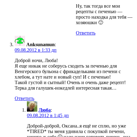
Ну, так тогда все мои
рецепты с печенью —
просто находка для тебя —
хозяюшки 🙂
Ответить
Anksunamun
:
09.08.2012 в 1:33 дп
Доброй ночи, Люба!
Я еще никак не соберусь сходить за печенью для
Венгерского бульона с фрикадельками из печени с
хлебом, а тут нате и новый суп! И с печенью!
Такой густой и сытный! Очень и очень даже рецепт!
Терка для галушек-нокедлей интересная такая…
Ответить
Люба
:
09.08.2012 в 1:45 дп
Доброй-доброй, Оксана..я ещё не сплю, но уже
*TIRED* ты меня удивила с покупкой печени,
ничего ж себе 🙁 надо чаще готовить печень, она