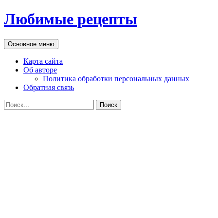
Перейти
Любимые рецепты
к
содержимому
Поиск
Основное меню
Карта сайта
Об авторе
Политика обработки персональных данных
Обратная связь
Найти: