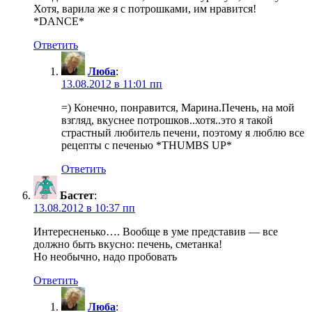
Хотя, варила же я с потрошками, им нравится!
*DANCE*
Ответить
Люба
:
13.08.2012 в 11:01 пп
=) Конечно, понравится, Марина.Печень, на мой
взгляд, вкуснее потрошков..хотя..это я такой
страстный любитель печени, поэтому я люблю все
рецепты с печенью *THUMBS UP*
Ответить
Бастет
:
13.08.2012 в 10:37 пп
Интересненько…. Вообще в уме представив — все
должно быть вкусно: печень, сметанка!
Но необычно, надо пробовать
Ответить
Люба
: