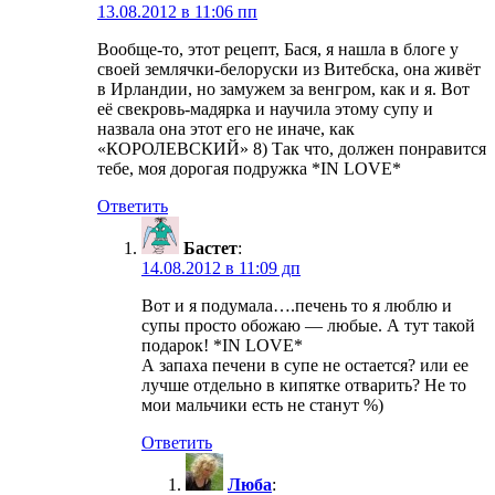
13.08.2012 в 11:06 пп
Вообще-то, этот рецепт, Бася, я нашла в блоге у
своей землячки-белоруски из Витебска, она живёт
в Ирландии, но замужем за венгром, как и я. Вот
её свекровь-мадярка и научила этому супу и
назвала она этот его не иначе, как
«КОРОЛЕВСКИЙ» 8) Так что, должен понравится
тебе, моя дорогая подружка *IN LOVE*
Ответить
Бастет
:
14.08.2012 в 11:09 дп
Вот и я подумала….печень то я люблю и
супы просто обожаю — любые. А тут такой
подарок! *IN LOVE*
А запаха печени в супе не остается? или ее
лучше отдельно в кипятке отварить? Не то
мои мальчики есть не станут %)
Ответить
Люба
: