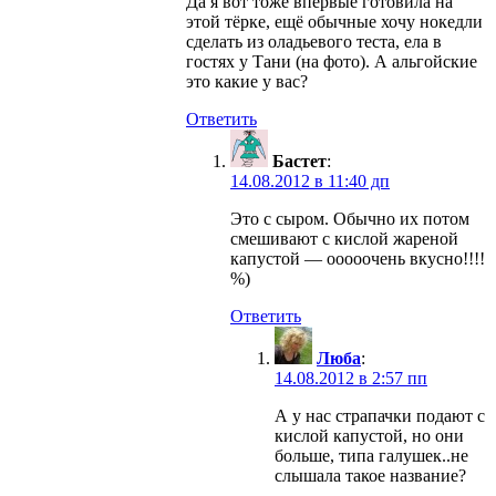
Да я вот тоже впервые готовила на
этой тёрке, ещё обычные хочу нокедли
сделать из оладьевого теста, ела в
гостях у Тани (на фото). А альгойские
это какие у вас?
Ответить
Бастет
:
14.08.2012 в 11:40 дп
Это с сыром. Обычно их потом
смешивают с кислой жареной
капустой — ооооочень вкусно!!!!
%)
Ответить
Люба
:
14.08.2012 в 2:57 пп
А у нас страпачки подают с
кислой капустой, но они
больше, типа галушек..не
слышала такое название?