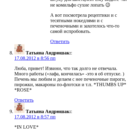
не комильфо сухие лопать 😉
А вот посмотрела рецептики и с
тесятными нокедлями и с
печеночными и захотелось что-то
самой испробовать.
Ответить
Татьяна Андрюшак:
:
17.08.2012 в 8:56 пп
Люба, привет! Извини, что так долго не отвечала.
Много работы («лафа, кончилась» -это я об отпуске. )
Печень мы любим и делаем с нее печеночные пироги,
пирожки, макароны по-флотски и т.п. *THUMBS UP*
*ROSE*
Ответить
Татьяна Андрюшак:
:
17.08.2012 в 8:57 пп
*IN LOVE*