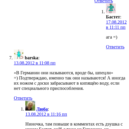
Ответить
Бастет
:
17.08.2012
в 11:11 пп
ага =)
Ответить
barska
:
13.08.2012 в 11:08 пп
«В Германии они называются, вроде бы, шпецли»
=) Подтверждаю, именно так они называются! А иногда
их ножом с доски забрасывают в кипящёю воду, если
нет специального приспособления.
Ответить
Люба
:
13.08.2012 в 11:16 пп
Ниночка, там повыше в комментах есть дэушка с