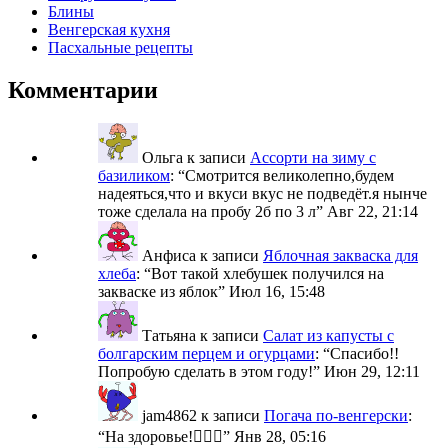
Блины
Венгерская кухня
Пасхальные рецепты
Комментарии
Ольга
к записи
Ассорти на зиму с
базиликом
: “
Смотрится великолепно,будем
надеяться,что и вкуси вкус не подведёт.я нынче
тоже сделала на пробу 2б по 3 л
”
Авг 22, 21:14
Анфиса
к записи
Яблочная закваска для
хлеба
: “
Вот такой хлебушек получился на
закваске из яблок
”
Июл 16, 15:48
Татьяна
к записи
Салат из капусты с
болгарским перцем и огурцами
: “
Спасибо!!
Попробую сделать в этом году!
”
Июн 29, 12:11
jam4862
к записи
Погача по-венгерски
:
“
На здоровье!🙋🏼‍♀️
”
Янв 28, 05:16