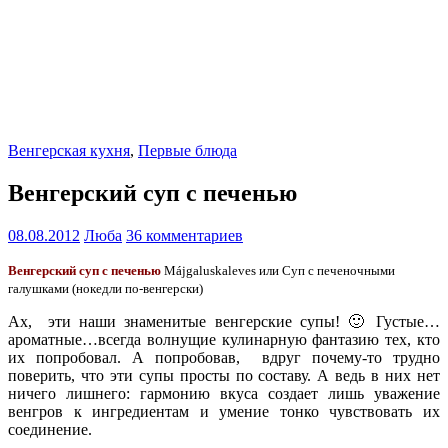
Венгерская кухня
,
Первые блюда
Венгерский суп с печенью
08.08.2012
Люба
36 комментариев
Венгерский суп с печенью
Мájgaluskaleves или Суп с печеночными
галушками (нокедли по-венгерски)
Ах, эти наши знаменитые венгерские супы! 🙂 Густые…
ароматные…всегда волнущие кулинарную фантазию тех, кто
их попробовал. А попробовав, вдруг почему-то трудно
поверить, что эти супы просты по составу. А ведь в них нет
ничего лишнего: гармонию вкуса создает лишь уважение
венгров к ингредиентам и умение тонко чувствовать их
соединение.