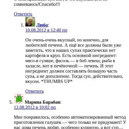
сомневаюсь!Спасибо!!!
Ответить
Люба
:
10.08.2012 в 12:40 пп
Он очень-очень вкусный, но конечно, для
любителей печени. А ещё все должны были уже
заметить, что в наших супах практически нет
картофеля и круп. Есть основной ингредиент:
мясо-в гуляше, фасоль — в боб левеш, рыба в
халасле, вот в печёночной — печень. И этот
ингредиент должен составлять большую часть
супа, а не дополнение. Тогда суп, действительно,
вкусен. *THUMBS UP*
Ответить
Марина Барабан
:
12.08.2012 в 10:02 пп
Мне понравилось, особенно автоматизированный метод
приготовления галушек — чего только не придумают! У
нас дома печень любят, особенно куриную, а вот суп…