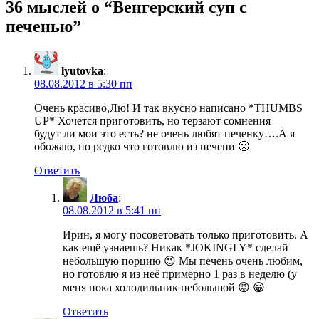
36 мыслей о “Венгерский суп с
печенью”
lyutovka
:
08.08.2012 в 5:30 пп
Очень красиво,Лю! И так вкусно написано *THUMBS
UP* Хочется приготовить, но терзают сомнения —
будут ли мои это есть? не очень любят печенку….А я
обожаю, но редко что готовлю из печени 🙁
Ответить
Люба
:
08.08.2012 в 5:41 пп
Ирин, я могу посоветовать только приготовить. А
как ещё узнаешь? Никак *JOKINGLY* сделай
небольшую порцию 😉 Мы печень очень любим,
но готовлю я из неё примерно 1 раз в неделю (у
меня пока холодильник небольшой 😡 😀
Ответить