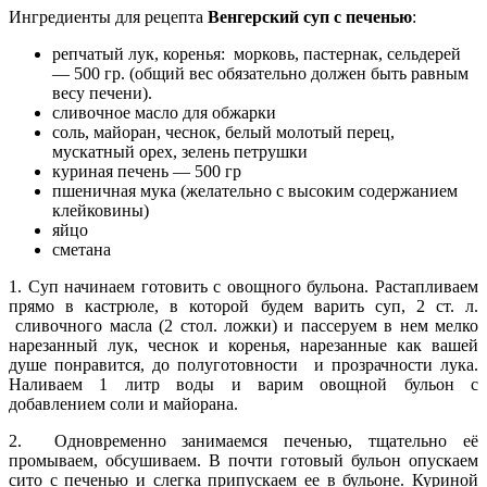
Ингредиенты для рецепта
Венгерский суп с печенью
:
репчатый лук, коренья: морковь, пастернак, сельдерей
— 500 гр. (общий вес обязательно должен быть равным
весу печени).
сливочное масло для обжарки
соль, майоран, чеснок, белый молотый перец,
мускатный орех, зелень петрушки
куриная печень — 500 гр
пшеничная мука (желательно с высоким содержанием
клейковины)
яйцо
сметана
1. Суп начинаем готовить с овощного бульона. Растапливаем
прямо в кастрюле, в которой будем варить суп, 2 ст. л.
сливочного масла (2 стол. ложки) и пассеруем в нем мелко
нарезанный лук, чеснок и коренья, нарезанные как вашей
душе понравится, до полуготовности и прозрачности лука.
Наливаем 1 литр воды и варим овощной бульон с
добавлением соли и майорана.
2. Одновременно занимаемся печенью, тщательно её
промываем, обсушиваем. В почти готовый бульон опускаем
сито с печенью и слегка припускаем ее в бульоне. Куриной