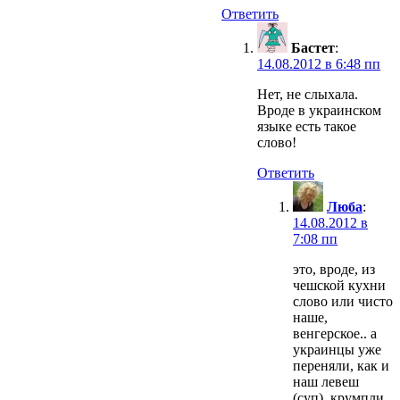
Ответить
Бастет
:
14.08.2012 в 6:48 пп
Нет, не слыхала.
Вроде в украинском
языке есть такое
слово!
Ответить
Люба
:
14.08.2012 в
7:08 пп
это, вроде, из
чешской кухни
слово или чисто
наше,
венгерское.. а
украинцы уже
переняли, как и
наш левеш
(суп), крумпли