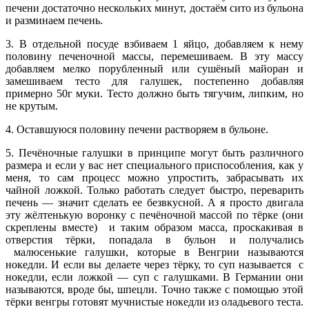
печени достаточно нескольких минут, достаём сито из бульона
и разминаем печень.
3. В отдельной посуде взбиваем 1 яйцо, добавляем к нему
половину печеночной массы, перемешиваем. В эту массу
добавляем мелко порубленный или сушёный майоран и
замешиваем тесто для галушек, постепенно добавляя
примерно 50г муки. Тесто должно быть тягучим, липким, но
не крутым.
4. Оставшуюся половину печени растворяем в бульоне.
5. Печёночные галушки в принципе могут быть различного
размера и если у вас нет специального приспособления, как у
меня, то сам процесс можно упростить, забрасывать их
чайной ложкой. Только работать следует быстро, переварить
печень — значит сделать ее безвкусной. А я просто двигала
эту жёлтенькую воронку с печёночной массой по тёрке (они
скреплены вместе) и таким образом масса, проскакивая в
отверстия тёрки, попадала в бульон и получались
малюсенькие галушки, которые в Венгрии называются
нокедли. И если вы делаете через тёрку, то суп называется с
нокедли, если ложкой — суп с галушками. В Германии они
называются, вроде бы, шпецли. Точно также с помощью этой
тёрки венгры готовят мучнистые нокедли из оладьевого теста.