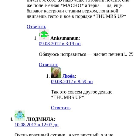
же поле-е-езная *MACHO* а тёрка — да, ещё
бывают кастрюли с таким верхом, лопаткой
двигаешь тесто и всё в порядке *THUMBS UP*
Ответить
Anksunamun
:
09.08.2012 в 3:19 пп
Обязуюсь исправиться — насчет печени!.. 😉
Ответить
Люба
:
09.08.2012 в 8:59 пп
Так это совсем другое дельце
*THUMBS UP*
Ответить
ЛЮДМИЛА
:
10.08.2012 в 12:07 дп
Очень красивый супчик , а что вкусный ,я и не