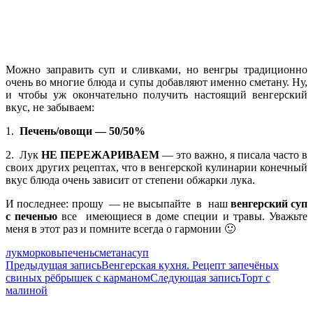
Можно заправить суп и сливками, но венгры традиционно
очень во многие блюда и супы добавляют именно сметану. Ну,
и чтобы уж окончательно получить настоящий венгерский
вкус, не забываем:
1.
Печень/овощи — 50/50%
2. Лук
НЕ ПЕРЕЖАРИВАЕМ
— это важно, я писала часто в
своих других рецептах, что в венгерской кулинарии конечный
вкус блюда очень зависит от степени обжарки лука.
И последнее: прошу — не высыпайте в наш
венгерский суп
с печенью
все имеющиеся в доме специи и травы. Уважьте
меня в этот раз и помните всегда о гармонии 🙂
лук
морковь
печень
сметана
суп
Навигация
Предыдущая запись
Венгерская кухня. Рецепт запечёных
свиных рёбрышек с карманом
Следующая запись
Торт с
по
малиной
записям