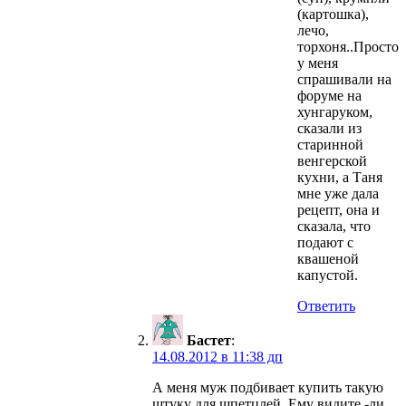
(картошка),
лечо,
торхоня..Просто
у меня
спрашивали на
форуме на
хунгаруком,
сказали из
старинной
венгерской
кухни, а Таня
мне уже дала
рецепт, она и
сказала, что
подают с
квашеной
капустой.
Ответить
Бастет
:
14.08.2012 в 11:38 дп
А меня муж подбивает купить такую
штуку для шпетцлей. Ему видите -ли