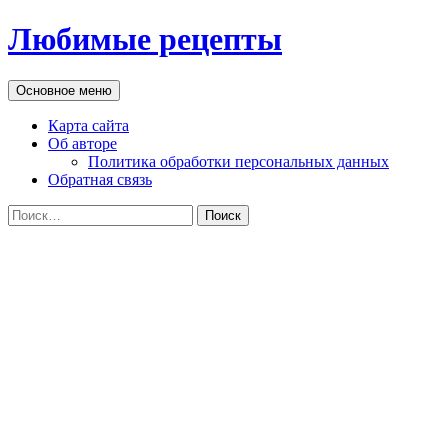
Перейти
Любимые рецепты
к
содержимому
Поиск
Основное меню
Карта сайта
Об авторе
Политика обработки персональных данных
Обратная связь
Найти: