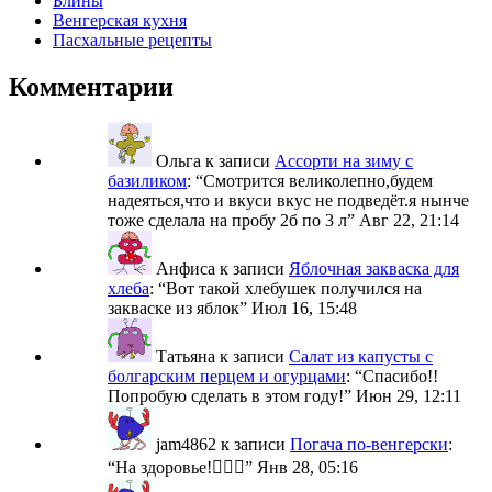
Блины
Венгерская кухня
Пасхальные рецепты
Комментарии
Ольга
к записи
Ассорти на зиму с
базиликом
: “
Смотрится великолепно,будем
надеяться,что и вкуси вкус не подведёт.я нынче
тоже сделала на пробу 2б по 3 л
”
Авг 22, 21:14
Анфиса
к записи
Яблочная закваска для
хлеба
: “
Вот такой хлебушек получился на
закваске из яблок
”
Июл 16, 15:48
Татьяна
к записи
Салат из капусты с
болгарским перцем и огурцами
: “
Спасибо!!
Попробую сделать в этом году!
”
Июн 29, 12:11
jam4862
к записи
Погача по-венгерски
:
“
На здоровье!🙋🏼‍♀️
”
Янв 28, 05:16