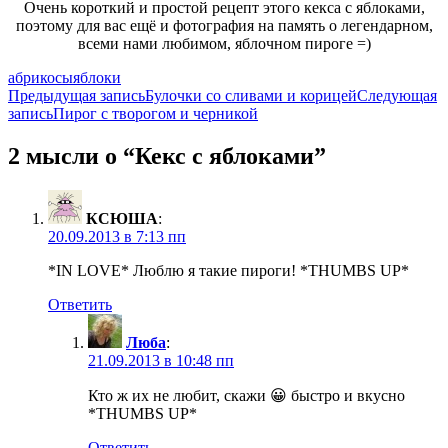
Очень короткий и простой рецепт этого кекса с яблоками,
поэтому для вас ещё и фотография на память о легендарном,
всеми нами любимом, яблочном пироге =)
абрикосы
яблоки
Навигация
Предыдущая запись
Булочки со сливами и корицей
Следующая
запись
Пирог с творогом и черникой
по
записям
2 мысли о “Кекс с яблоками”
КСЮША
:
20.09.2013 в 7:13 пп
*IN LOVE* Люблю я такие пироги! *THUMBS UP*
Ответить
Люба
:
21.09.2013 в 10:48 пп
Кто ж их не любит, скажи 😀 быстро и вкусно
*THUMBS UP*
Ответить