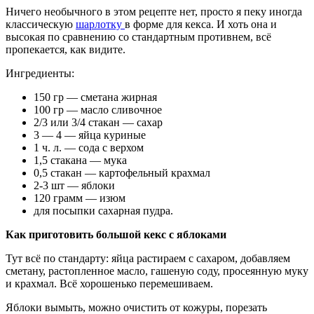
Ничего необычного в этом рецепте нет, просто я пеку иногда
классическую
шарлотку
в форме для кекса. И хоть она и
высокая по сравнению со стандартным противнем, всё
пропекается, как видите.
Ингредиенты:
150 гр — сметана жирная
100 гр — масло сливочное
2/3 или 3/4 стакан — сахар
3 — 4 — яйца куриные
1 ч. л. — сода с верхом
1,5 стакана — мука
0,5 стакан — картофельный крахмал
2-3 шт — яблоки
120 грамм — изюм
для посыпки сахарная пудра.
Как приготовить большой кекс с яблоками
Тут всё по стандарту: яйца растираем с сахаром, добавляем
сметану, растопленное масло, гашеную соду, просеянную муку
и крахмал. Всё хорошенько перемешиваем.
Яблоки вымыть, можно очистить от кожуры, порезать