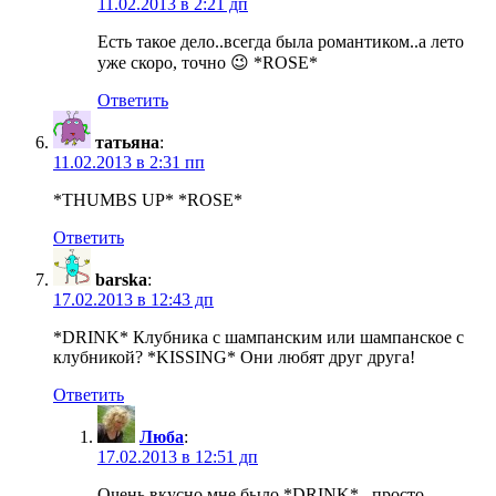
11.02.2013 в 2:21 дп
Есть такое дело..всегда была романтиком..а лето
уже скоро, точно 😉 *ROSE*
Ответить
татьяна
:
11.02.2013 в 2:31 пп
*THUMBS UP* *ROSE*
Ответить
barska
:
17.02.2013 в 12:43 дп
*DRINK* Клубника с шампанским или шампанское с
клубникой? *KISSING* Они любят друг друга!
Ответить
Люба
:
17.02.2013 в 12:51 дп
Очень вкусно мне было *DRINK* ..просто