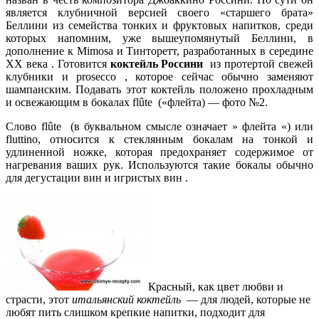
является клубничной версией своего «старшего брата»
Беллини из семейства тонких и фруктовых напитков, среди
которых напомним, уже вышеупомянутый Беллини, в
дополнение к Mimosa и Тинторетт, разработанных в середине
ХХ века . Готовится
коктейль Россини
из протертой свежей
клубники и prosecco , которое сейчас обычно заменяют
шампанским. Подавать этот коктейль положено прохладным
и освежающим в бокалах flûte («флейта) — фото №2.
Слово flûte (в буквальном смысле означает » флейта «) или
fluttino, относится к стеклянным бокалам на тонкой и
удлиненной ножке, которая предохраняет содержимое от
нагревания ваших рук. Используются такие бокалы обычно
для дегустации вин и игристых вин .
Красный, как цвет любви и
страсти, этот
итальянский коктейль
— для людей, которые не
любят пить слишком крепкие напитки, подходит для