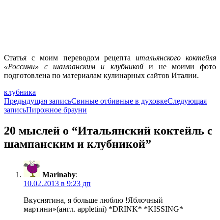
Статья с моим переводом рецепта
итальянского коктейля
«Россини» с шампанским и клубникой
и не моими фото
подготовлена по материалам кулинарных сайтов Италии.
клубника
Навигация
Предыдущая запись
Свиные отбивные в духовке
Следующая
запись
Пирожное брауни
по
записям
20 мыслей о “Итальянский коктейль с
шампанским и клубникой”
Marinaby
:
10.02.2013 в 9:23 дп
Вкуснятина, я больше люблю !Яблочный
мартини»(англ. appletini) *DRINK* *KISSING*