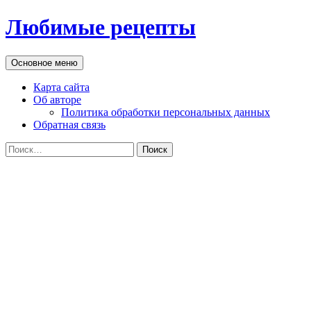
Перейти
Любимые рецепты
к
содержимому
Поиск
Основное меню
Карта сайта
Об авторе
Политика обработки персональных данных
Обратная связь
Найти: