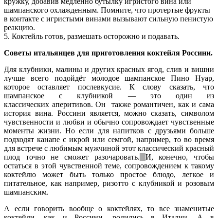
кружку, добавив медленно бутылку игристого вина или
шампанского охлажденным. Помните, что протертые фрукты
в контакте с игристыми винами вызывают сильную пенистую
реакцию.
5. Коктейль готов, размешать осторожно и подавать.
Советы итальянцев для приготовления коктейля Россини.
Для клубники, малины и других красных ягод, слив и вишни
лучше всего подойдёт молодое шампанское Пино Нуар,
которое оставляет послевкусие. К слову сказать, что
шампанское с клубникой — это один из
классических аперитивов. Он также романтичен, как и сама
история вина. Россини является, можно сказать, символом
чувственности и любви и обычно сопровождает чувственные
моменты жизни. Но если для напитков с друзьями больше
подходят канапе с икрой или семгой, например, то во время
для встрече с любимым мужчиной этот классический красный
плод точно не сможет разочаровать.
И, конечно, чтобы
остаться в этой чувственной теме, сопровождением к такому
коктейлю может быть только простое блюдо, легкое и
питательное, как например, ризотто с клубникой и розовым
шампанским.
А если говорить вообще о коктейлях, то все знаменитые
коктейли, как и Россини, родились в Италии. А в