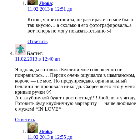
Люба
:
11.02.2013 в 12:51 дп
Ксюш, я приготовила, не растирая и то мне было
так вкусно… а сколько я его фотографировала..а
вот теперь не могу показать..стыдно :-[
Ответить
Бастет
:
11.02.2013 в 12:40 дп
Я однажды готовила Беллини,мне совершенно не
понравилось…. Персик очень ощущался в шампанском,
короче — не мое. Но предупреждаю, оригинальный
беллини не пробовала никогда. Скорее всего это у меня
кривые ручки 🙁
А с клубничкой будет просто отпад!!!! Люблю эту ягоду.
Готовить буду клубничную маргариту — наше любимое
с мужем! *IN LOVE*
Ответить
Люба
:
11.02.2013 в 12:55 дп