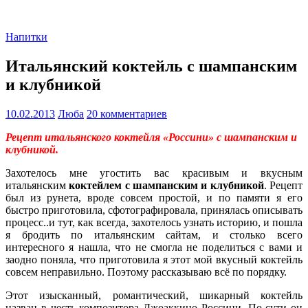
Напитки
Итальянский коктейль с шампанским
и клубникой
10.02.2013
Люба
20 комментариев
Рецепт итальянского коктейля «Россини» с шампанским и
клубникой.
Захотелось мне угостить вас красивым и вкусным
итальянским
коктейлем с шампанским и клубникой
. Рецепт
был из рунета, вроде совсем простой, и по памяти я его
быстро приготовила, сфотографировала, принялась описывать
процесс..и тут, как всегда, захотелось узнать историю, и пошла
я бродить по итальянским сайтам, и столько всего
интересного я нашла, что не смогла не поделиться с вами и
заодно поняла, что приготовила я этот мой вкусный коктейль
совсем неправильно. Поэтому рассказываю всё по порядку.
Этот изысканный, романтический, шикарный коктейль
назван в честь композитора Джоаккино Россини. По сути он