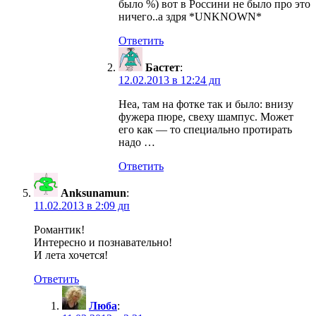
было %) вот в Россини не было про это
ничего..а здря *UNKNOWN*
Ответить
Бастет
:
12.02.2013 в 12:24 дп
Неа, там на фотке так и было: внизу
фужера пюре, свеху шампус. Может
его как — то специально протирать
надо …
Ответить
Anksunamun
:
11.02.2013 в 2:09 дп
Романтик!
Интересно и познавательно!
И лета хочется!
Ответить
Люба
: