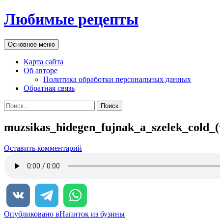
Перейти
Любимые рецепты
к
содержимому
Поиск
Основное меню
Карта сайта
Об авторе
Политика обработки персональных данных
Обратная связь
Найти:
muzsikas_hidegen_fujnak_a_szelek_cold_(
Оставить комментарий
Навигация
Опубликовано в
Напиток из бузины