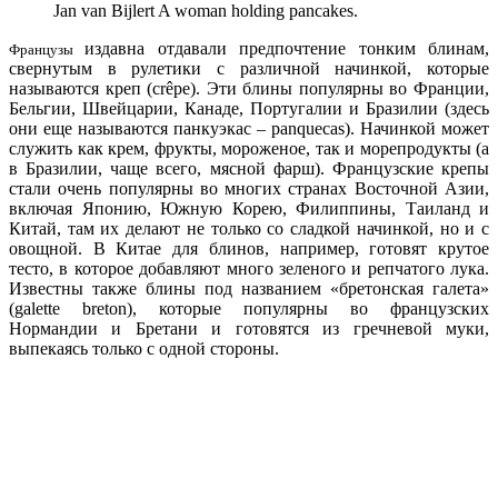
Jan van Bijlert A woman holding pancakes.
издавна отдавали предпочтение тонким блинам,
Французы
свернутым в рулетики с различной начинкой, которые
называются креп (crêpe). Эти блины популярны во Франции,
Бельгии, Швейцарии, Канаде, Португалии и Бразилии (здесь
они еще называются панкуэкас – panquecas). Начинкой может
служить как крем, фрукты, мороженое, так и морепродукты (а
в Бразилии, чаще всего, мясной фарш). Французские крепы
стали очень популярны во многих странах Восточной Азии,
включая Японию, Южную Корею, Филиппины, Таиланд и
Китай, там их делают не только со сладкой начинкой, но и с
овощной. В Китае для блинов, например, готовят крутое
тесто, в которое добавляют много зеленого и репчатого лука.
Известны также блины под названием «бретонская галета»
(galette breton), которые популярны во французских
Нормандии и Бретани и готовятся из гречневой муки,
выпекаясь только с одной стороны.