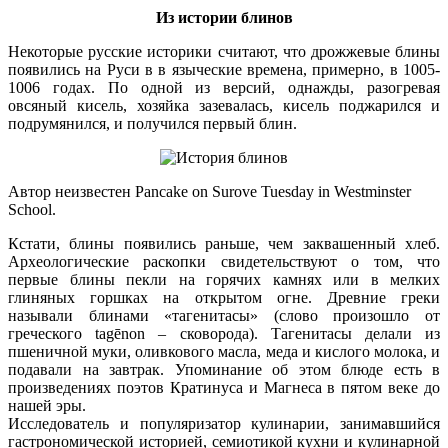
Из истории блинов
Некоторые русские историки считают, что дрожжевые блины
появились на Руси в в языческие времена, примерно, в 1005-
1006 годах. По одной из версий, однажды, разогревая
овсяный кисель, хозяйка зазевалась, кисель поджарился и
подрумянился, и получился первый блин.
Автор неизвестен Pancake on Surove Tuesday in Westminster
School.
Кстати, блины появились раньше, чем заквашенный хлеб.
Археологические раскопки свидетельствуют о том, что
первые блины пекли на горячих камнях или в мелких
глиняных горшках на открытом огне. Древние греки
называли блинами «тагенитасы» (слово произошло от
греческого tagēnon – сковорода). Тагенитасы делали из
пшеничной муки, оливкового масла, меда и кислого молока, и
подавали на завтрак. Упоминание об этом блюде есть в
произведениях поэтов Кратинуса и Магнеса в пятом веке до
нашей эры.
Исследователь и популяризатор кулинарии, занимавшийся
гастрономической историей, семиотикой кухни и кулинарной