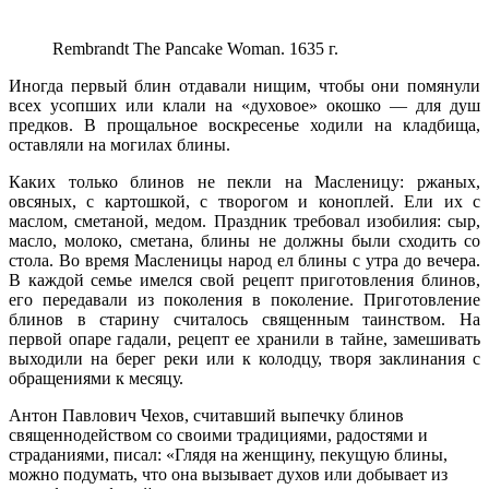
Rembrandt The Pancake Woman. 1635 г.
Иногда первый блин отдавали нищим, чтобы они помянули
всех усопших или клали на «духовое» окошко — для душ
предков. В прощальное воскресенье ходили на кладбища,
оставляли на могилах блины.
Каких только блинов не пекли на Масленицу: ржаных,
овсяных, с картошкой, с творогом и коноплей. Ели их с
маслом, сметаной, медом. Праздник требовал изобилия: сыр,
масло, молоко, сметана, блины не должны были сходить со
стола. Во время Масленицы народ ел блины с утра до вечера.
В каждой семье имелся свой рецепт приготовления блинов,
его передавали из поколения в поколение. Приготовление
блинов в старину считалось священным таинством. На
первой опаре гадали, рецепт ее хранили в тайне, замешивать
выходили на берег реки или к колодцу, творя заклинания с
обращениями к месяцу.
Антон Павлович Чехов, считавший выпечку блинов
священнодейством со своими традициями, радостями и
страданиями, писал: «Глядя на женщину, пекущую блины,
можно подумать, что она вызывает духов или добывает из