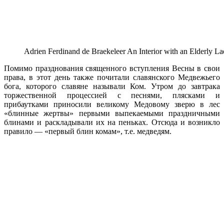
Adrien Ferdinand de Braekeleer An Interior with an Elderly L
Помимо празднования священного вступления Весны в свои
права, в этот день также почитали славянского Медвежьего
бога, которого славяне называли Ком. Утром до завтрака
торжественной процессией с песнями, плясками и
прибаутками приносили великому Медовому зверю в лес
«блинные жертвы» первыми выпекаемыми праздничными
блинами и раскладывали их на пеньках. Отсюда и возникло
правило — «первый блин комам», т.е. медведям.