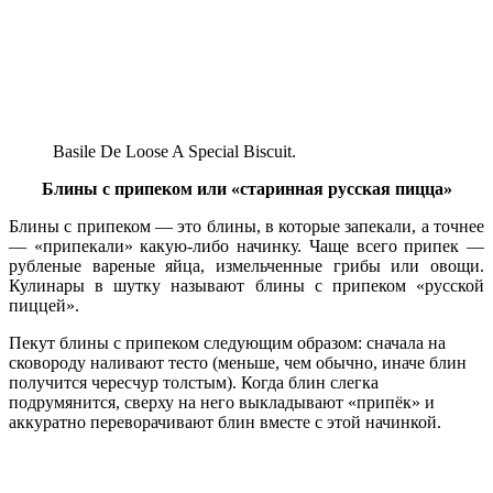
Basile De Loose A Special Biscuit.
Блины с припеком или «старинная русская пицца»
Блины с припеком — это блины, в которые запекали, а точнее
— «припекали» какую-либо начинку. Чаще всего припек —
рубленые вареные яйца, измельченные грибы или овощи.
Кулинары в шутку называют блины с припеком «русской
пиццей».
Пекут блины с припеком следующим образом: сначала на
сковороду наливают тесто (меньше, чем обычно, иначе блин
получится чересчур толстым). Когда блин слегка
подрумянится, сверху на него выкладывают «припёк» и
аккуратно переворачивают блин вместе с этой начинкой.