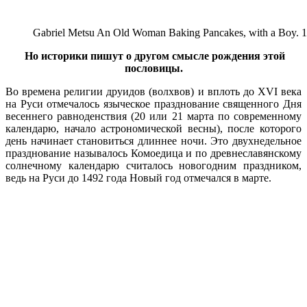
Gabriel Metsu An Old Woman Baking Pancakes, with a Boy. 1
Но историки пишут о другом смысле рождения этой
пословицы.
Во времена религии друидов (волхвов) и вплоть до XVI века
на Руси отмечалось языческое празднование священного Дня
весеннего равноденствия (20 или 21 марта по современному
календарю, начало астрономической весны), после которого
день начинает становиться длиннее ночи. Это двухнедельное
празднование называлось Комоедица и по древнеславянскому
солнечному календарю считалось новогодним праздником,
ведь на Руси до 1492 года Новый год отмечался в марте.