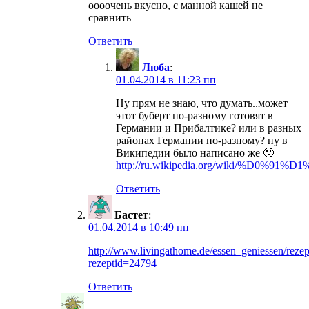
оооочень вкусно, с манной кашей не
сравнить
Ответить
Люба
:
01.04.2014 в 11:23 пп
Ну прям не знаю, что думать..может
этот буберт по-разному готовят в
Германии и Прибалтике? или в разных
районах Германии по-разному? ну в
Википедии было написано же 🙁
http://ru.wikipedia.org/wiki/%D0
Ответить
Бастет
:
01.04.2014 в 10:49 пп
http://www.livingathome.de/essen_geniessen/rezept
rezeptid=24794
Ответить