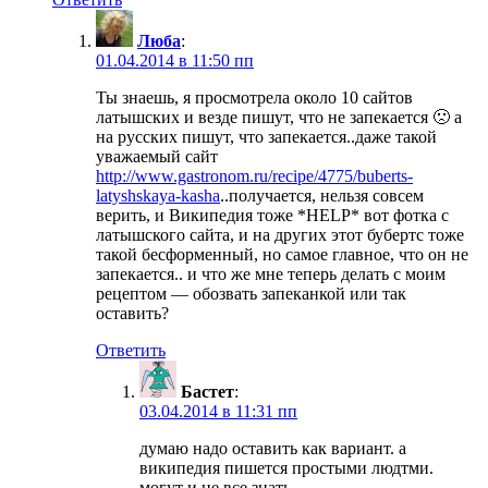
Люба
:
01.04.2014 в 11:50 пп
Ты знаешь, я просмотрела около 10 сайтов
латышских и везде пишут, что не запекается 🙁 а
на русских пишут, что запекается..даже такой
уважаемый сайт
http://www.gastronom.ru/recipe/4775/buberts-
latyshskaya-kasha
..получается, нельзя совсем
верить, и Википедия тоже *HELP* вот фотка с
латышского сайта, и на других этот бубертс тоже
такой бесформенный, но самое главное, что он не
запекается.. и что же мне теперь делать с моим
рецептом — обозвать запеканкой или так
оставить?
Ответить
Бастет
:
03.04.2014 в 11:31 пп
думаю надо оставить как вариант. а
википедия пишется простыми людтми.
могут и не все знать