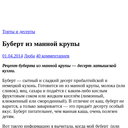
Торты и десерты
Буберт из манной крупы
01.04.2014
Люба
40 комментариев
Рецепт буберта из манной крупы — десерт латышской
кухни.
Буберт — сытный и сладкий десерт прибалтийской и
немецкой кухонь. Готовится он из манной крупы, молока (или
сливок), яиц, сахара и подаётся с каким-либо кислым
фруктовым соком или жидким киселём (лимонный,
клюквенный или смородинный). В отличие от каш, буберт не
варится, а только заваривается — это придаёт десерту особый
вкус. Буберт питательнее, чем манная каша, очень полезен
детям.
Вот такую информацию я вычитала, когда мой буберт (или