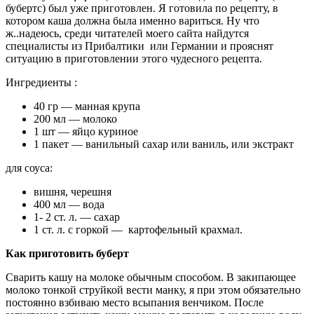
бубертс) был уже приготовлен. Я готовила по рецепту, в
котором каша должна была именно вариться. Ну что
ж..надеюсь, среди читателей моего сайта найдутся
специалисты из Прибалтики или Германии и прояснят
ситуацию в приготовлении этого чудесного рецепта.
Ингредиенты :
40 гр — манная крупа
200 мл — молоко
1 шт — яйцо куриное
1 пакет — ванильный сахар или ваниль, или экстракт
для соуса:
вишня, черешня
400 мл — вода
1- 2 ст. л. — сахар
1 ст. л. с горкой — картофельный крахмал.
Как приготовить буберт
Сварить кашу на молоке обычным способом. В закипающее
молоко тонкой струйкой вести манку, я при этом обязательно
постоянно взбиваю место всыпания венчиком. После