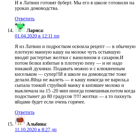
И в Латвии готовят буберт. Мы его в школе готовили на
уроках домоводства.
Ответить
Лариса
:
01.04.2020 в 12:11 пп
Я из Латвии и подростком освоила рецепт — в обычную
плотную манную кашу на молоке чуть остывшую
вводят растертые желтки с ванилином и сахаром.И
потом белки взбитые в плотную пену — и не надо
никакой духовки. Подавать можно и с клюквенным
кисельком — супер!!И в школе на домоводстве тоже
делали.Яйца не жалеть — и кашу никогда не варила,а
сыпала тонкой струйкой манку в кипяшее молоко и
выключала на 15 -20 мин иногда помешивая.потом когда
подостынет до 80 градусов !!!!! желтки — а то пахнуть
яйцами будет если очень горячее.
Ответить
Альбина
:
11.10.2020 в 8:27 дп