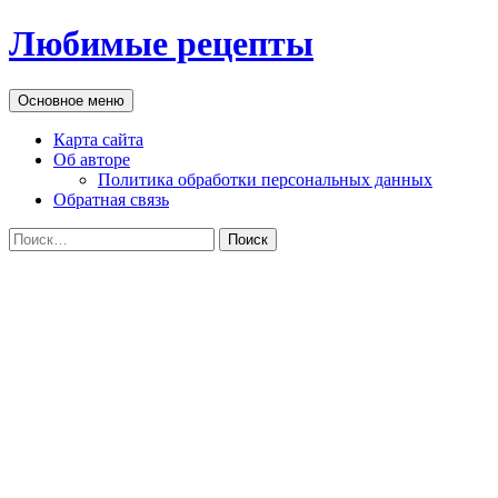
Перейти
Любимые рецепты
к
содержимому
Поиск
Основное меню
Карта сайта
Об авторе
Политика обработки персональных данных
Обратная связь
Найти: