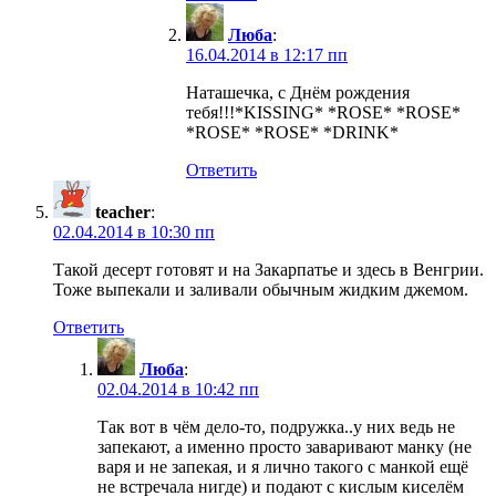
Люба
:
16.04.2014 в 12:17 пп
Наташечка, с Днём рождения
тебя!!!*KISSING* *ROSE* *ROSE*
*ROSE* *ROSE* *DRINK*
Ответить
teacher
:
02.04.2014 в 10:30 пп
Такой десерт готовят и на Закарпатье и здесь в Венгрии.
Тоже выпекали и заливали обычным жидким джемом.
Ответить
Люба
:
02.04.2014 в 10:42 пп
Так вот в чём дело-то, подружка..у них ведь не
запекают, а именно просто заваривают манку (не
варя и не запекая, и я лично такого с манкой ещё
не встречала нигде) и подают с кислым киселём