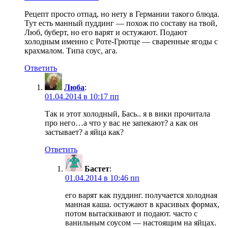
Рецепт просто отпад, но нету в Германии такого блюда.
Тут есть манный пуддинг — похож по составу на твой,
Люб, буберт, но его варят и остужают. Подают
холодным именно с Роте-Грютце — сваренные ягоды с
крахмалом. Типа соус, ага.
Ответить
Люба
:
01.04.2014 в 10:17 пп
Так и этот холодный, Бась.. я в вики прочитала
про него…а что у вас не запекают? а как он
застывает? а яйца как?
Ответить
Бастет
:
01.04.2014 в 10:46 пп
его варят как пуддинг. получается холодная
манная каша. остужают в красивых формах,
потом вытаскивают и подают. часто с
ванильным соусом — настоящим на яйцах.