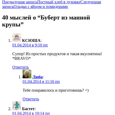
Навигация
Предыдущая запись
Постный хлеб в духовке
Следующая
запись
Оладьи с яйцом и помидорами
по
записям
40 мыслей о “Буберт из манной
крупы”
КСЮША
:
01.04.2014 в 9:10 пп
Супер! Из простых продуктов и такая вкуснятина!
*BRAVO*
Ответить
Люба
:
01.04.2014 в 11:16 пп
Тебе понравилось и приготовишь? =)
Ответить
Бастет
:
01.04.2014 в 10:14 пп