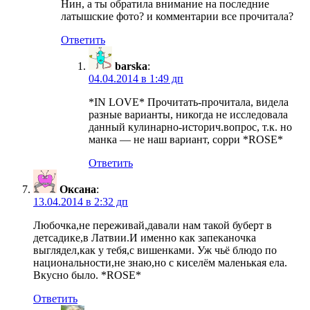
Нин, а ты обратила внимание на последние
латышские фото? и комментарии все прочитала?
Ответить
barska
:
04.04.2014 в 1:49 дп
*IN LOVE* Прочитать-прочитала, видела
разные варианты, никогда не исследовала
данный кулинарно-историч.вопрос, т.к. но
манка — не наш вариант, сорри *ROSE*
Ответить
Оксана
:
13.04.2014 в 2:32 дп
Любочка,не переживай,давали нам такой буберт в
детсадике,в Латвии.И именно как запеканочка
выглядел,как у тебя,с вишенками. Уж чьё блюдо по
национальности,не знаю,но с киселём маленькая ела.
Вкусно было. *ROSE*
Ответить