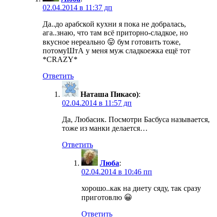
02.04.2014 в 11:37 дп
Да..до арабской кухни я пока не добралась,
ага..знаю, что там всё приторно-сладкое, но
вкусное нереально 😛 бум готовить тоже,
потомуШтА у меня муж сладкоежка ещё тот
*CRAZY*
Ответить
Наташа Пикасо)
:
02.04.2014 в 11:57 дп
Да, Любасик. Посмотри Басбуса называется,
тоже из манки делается…
Ответить
Люба
:
02.04.2014 в 10:46 пп
хорошо..как на диету сяду, так сразу
приготовлю 😀
Ответить