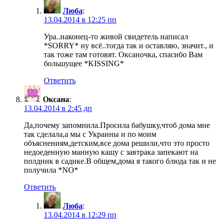
Люба
:
13.04.2014 в 12:25 пп
Ура..наконец-то живой свидетель написал
*SORRY* ну всё..тогда так и оставляю, значит., и
так тоже там готовят. Оксаночка, спасибо Вам
большущее *KISSING*
Ответить
Оксана
:
13.04.2014 в 2:45 дп
Да,почему запомнила.Просила бабушку,чтоб дома мне
так сделала,а мы с Украины и по моим
объяснениям,детским,все дома решили,что это просто
недоеденную манную кашу с завтрака запекают на
полдник в садике.В общем,дома я такого блюда так и не
получила *NO*
Ответить
Люба
:
13.04.2014 в 12:29 пп